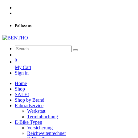
Follow us
0
My Cart
Sign in
Home
Shop
SALE!
Shop by Brand
Fahrradservice
Werkstatt
Terminbuchung
E-Bike Typen
Versicherung
Reichweitenrechner