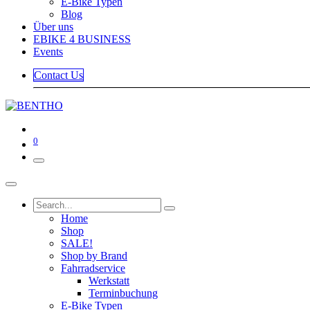
E-Bike Typen
Blog
Über uns
EBIKE 4 BUSINESS
Events
Contact Us
0
Home
Shop
SALE!
Shop by Brand
Fahrradservice
Werkstatt
Terminbuchung
E-Bike Typen