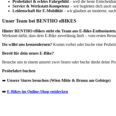
Probefahrt & echtes Fahrgefühl
– weil die beste Entscheidun
Service & Werkstatt-Kompetenz
– wir begleiten dich auch n
Leidenschaft für E-Mobilität
– wir glauben an moderne, nachh
Unser Team bei BENTHO eBIKES
Hinter BENTHO eBikes steht ein Team aus E-Bike-Enthusiasten,
Werkstatt dafür, dass dein E-Bike zuverlässig läuft – vom ersten Bes
Du willst uns kennenlernen?
Komm vorbei oder buche eine Probefahr
Bereit für dein neues E-Bike?
Besuche uns in einem unserer zwei Stores oder buche direkt deine Prob
Probefahrt buchen
➡️
Unsere Stores besuchen (Wien Mitte & Brunn am Gebirge)
➡️
E-Bikes im Online-Shop entdecken