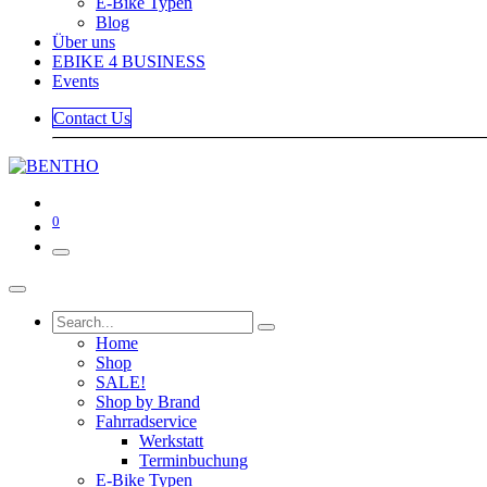
E-Bike Typen
Blog
Über uns
EBIKE 4 BUSINESS
Events
Contact Us
0
Home
Shop
SALE!
Shop by Brand
Fahrradservice
Werkstatt
Terminbuchung
E-Bike Typen