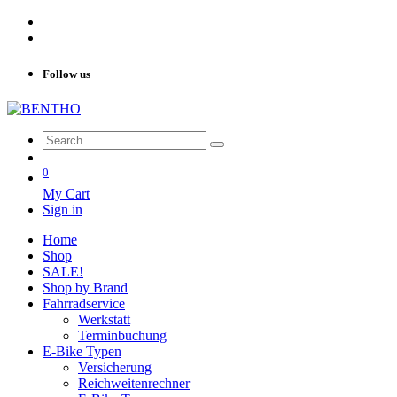
Follow us
0
My Cart
Sign in
Home
Shop
SALE!
Shop by Brand
Fahrradservice
Werkstatt
Terminbuchung
E-Bike Typen
Versicherung
Reichweitenrechner