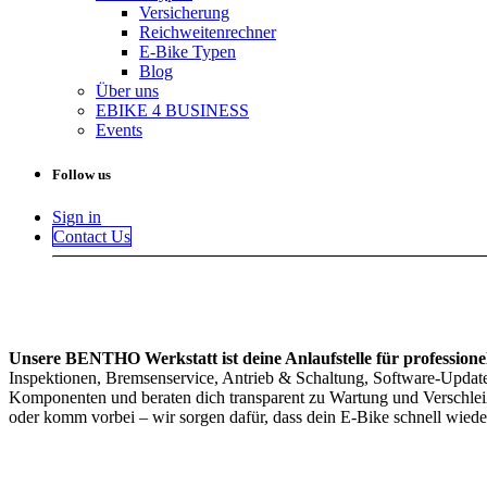
Versicherung
Reichweitenrechner
E-Bike Typen
Blog
Über uns
EBIKE 4 BUSINESS
Events
Follow us
Sign in
Contact Us
Unsere BENTHO Werkstatt ist deine Anlaufstelle für profession
Inspektionen, Bremsenservice, Antrieb & Schaltung, Software-Updates
Komponenten und beraten dich transparent zu Wartung und Verschleiß
oder komm vorbei – wir sorgen dafür, dass dein E-Bike schnell wieder 