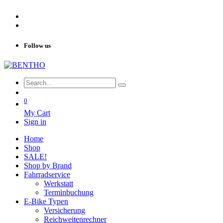
Follow us
0
My Cart
Sign in
Home
Shop
SALE!
Shop by Brand
Fahrradservice
Werkstatt
Terminbuchung
E-Bike Typen
Versicherung
Reichweitenrechner