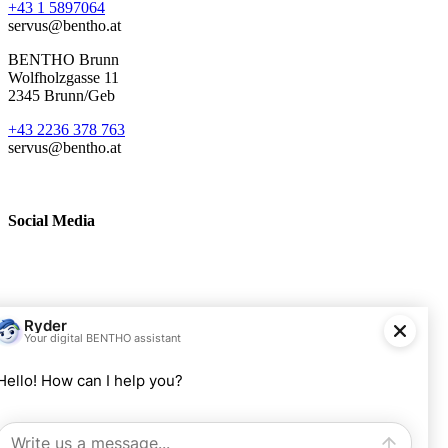
+43 1 5897064
servus@bentho.at
BENTHO Brunn
Wolfholzgasse 11
2345 Brunn/Geb
+43 2236 378 763
servus@bentho.at
Social Media
BENTHO eMobility GmbH
Wolfholzgasse 11
A-2345 Brunn am Gebirge
+43 2236 378763
servus@bentho.at