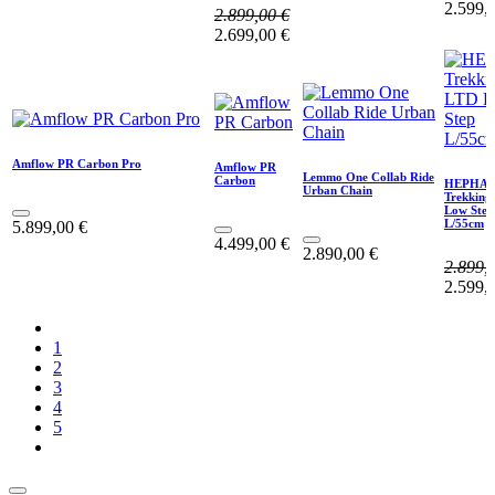
2.599,
2.899,00
€
2.699,00
€
Amflow PR Carbon Pro
Amflow PR
Lemmo One Collab Ride
Carbon
HEPHA
Urban Chain
Trekking
Low Step
L/55cm
5.899,00
€
4.499,00
€
2.890,00
€
2.899,
2.599,
1
2
3
4
5