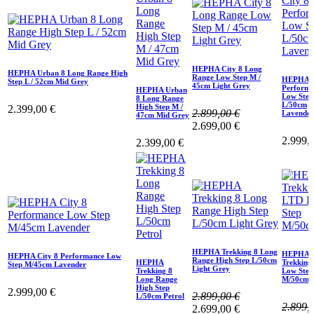
HEPHA City 8 Long
HEPHA Urban 8 Long Range High
Range Low Step M /
HEPHA C
Step L / 52cm Mid Grey
45cm Light Grey
Performa
HEPHA Urban
Low Step
8 Long Range
L/50cm
High Step M /
2.399,00
€
2.899,00
€
Lavender
47cm Mid Grey
2.699,00
€
2.999,
2.399,00
€
HEPHA Trekking 8 Long
HEPHA
HEPHA City 8 Performance Low
Range High Step L/50cm
HEPHA
Trekking
Step M/45cm Lavender
Light Grey
Trekking 8
Low Step
Long Range
M/50cm
High Step
2.999,00
€
2.899,00
€
L/50cm Petrol
2.899,
2.699,00
€