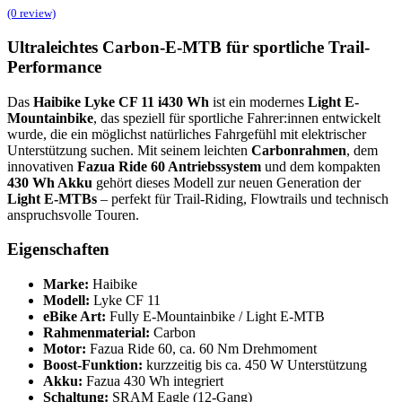
(0 review)
Ultraleichtes Carbon-E-MTB für sportliche Trail-
Performance
Das
Haibike Lyke CF 11 i430 Wh
ist ein modernes
Light E-
Mountainbike
, das speziell für sportliche Fahrer:innen entwickelt
wurde, die ein möglichst natürliches Fahrgefühl mit elektrischer
Unterstützung suchen. Mit seinem leichten
Carbonrahmen
, dem
innovativen
Fazua Ride 60 Antriebssystem
und dem kompakten
430 Wh Akku
gehört dieses Modell zur neuen Generation der
Light E-MTBs
– perfekt für Trail-Riding, Flowtrails und technisch
anspruchsvolle Touren.
Eigenschaften
Marke:
Haibike
Modell:
Lyke CF 11
eBike Art:
Fully E-Mountainbike / Light E-MTB
Rahmenmaterial:
Carbon
Motor:
Fazua Ride 60, ca. 60 Nm Drehmoment
Boost-Funktion:
kurzzeitig bis ca. 450 W Unterstützung
Akku:
Fazua 430 Wh integriert
Schaltung:
SRAM Eagle (12-Gang)