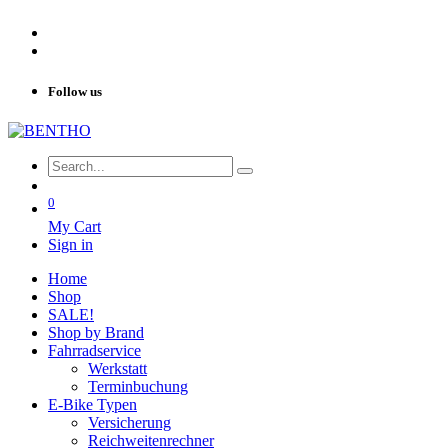
Follow us
0
My Cart
Sign in
Home
Shop
SALE!
Shop by Brand
Fahrradservice
Werkstatt
Terminbuchung
E-Bike Typen
Versicherung
Reichweitenrechner