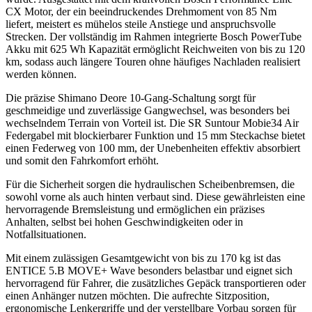
CX Motor, der ein beeindruckendes Drehmoment von 85 Nm
liefert, meistert es mühelos steile Anstiege und anspruchsvolle
Strecken. Der vollständig im Rahmen integrierte Bosch PowerTube
Akku mit 625 Wh Kapazität ermöglicht Reichweiten von bis zu 120
km, sodass auch längere Touren ohne häufiges Nachladen realisiert
werden können.
Die präzise Shimano Deore 10-Gang-Schaltung sorgt für
geschmeidige und zuverlässige Gangwechsel, was besonders bei
wechselndem Terrain von Vorteil ist. Die SR Suntour Mobie34 Air
Federgabel mit blockierbarer Funktion und 15 mm Steckachse bietet
einen Federweg von 100 mm, der Unebenheiten effektiv absorbiert
und somit den Fahrkomfort erhöht.
Für die Sicherheit sorgen die hydraulischen Scheibenbremsen, die
sowohl vorne als auch hinten verbaut sind. Diese gewährleisten eine
hervorragende Bremsleistung und ermöglichen ein präzises
Anhalten, selbst bei hohen Geschwindigkeiten oder in
Notfallsituationen.
Mit einem zulässigen Gesamtgewicht von bis zu 170 kg ist das
ENTICE 5.B MOVE+ Wave besonders belastbar und eignet sich
hervorragend für Fahrer, die zusätzliches Gepäck transportieren oder
einen Anhänger nutzen möchten. Die aufrechte Sitzposition,
ergonomische Lenkergriffe und der verstellbare Vorbau sorgen für