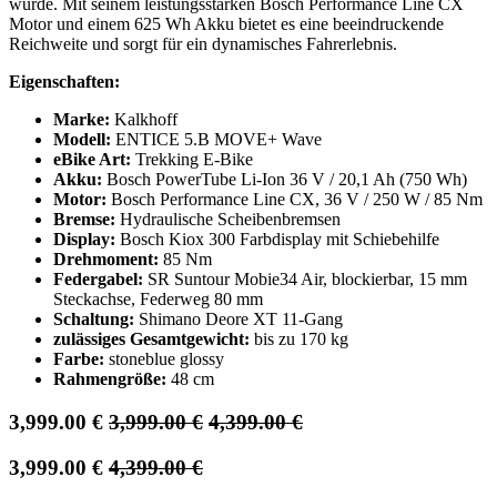
wurde. Mit seinem leistungsstarken Bosch Performance Line CX
Motor und einem 625 Wh Akku bietet es eine beeindruckende
Reichweite und sorgt für ein dynamisches Fahrerlebnis.
Eigenschaften:
Marke:
Kalkhoff
Modell:
ENTICE 5.B MOVE+ Wave
eBike Art:
Trekking E-Bike
Akku:
Bosch PowerTube Li-Ion 36 V / 20,1 Ah (750 Wh)
Motor:
Bosch Performance Line CX, 36 V / 250 W / 85 Nm
Bremse:
Hydraulische Scheibenbremsen
Display:
Bosch Kiox 300 Farbdisplay mit Schiebehilfe
Drehmoment:
85 Nm
Federgabel:
SR Suntour Mobie34 Air, blockierbar, 15 mm
Steckachse, Federweg 80 mm
Schaltung:
Shimano Deore XT 11-Gang
zulässiges Gesamtgewicht:
bis zu 170 kg
Farbe:
stoneblue glossy
Rahmengröße:
48 cm
3,999.00
€
3,999.00
€
4,399.00
€
3,999.00
€
4,399.00
€