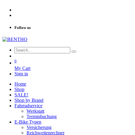
Follow us
0
My Cart
Sign in
Home
Shop
SALE!
Shop by Brand
Fahrradservice
Werkstatt
Terminbuchung
E-Bike Typen
Versicherung
Reichweitenrechner