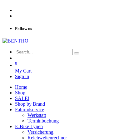
Follow us
0
My Cart
Sign in
Home
Shop
SALE!
Shop by Brand
Fahrradservice
Werkstatt
Terminbuchung
E-Bike Typen
Versicherung
Reichweitenrechner