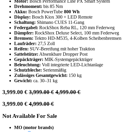
Motor:
Bosch Performance Line PX Smart System
Drehmoment:
bis 85 Nm
Akku:
Bosch PowerTube
800 Wh
Display:
Bosch Kiox 300 + LED Remote
Schaltung:
Shimano CUES 11-Gang
Federgabel:
RockShox Reba RL, 120 mm Federweg
Dämpfer:
RockShox Deluxe Select, 100 mm Federweg
Bremsen:
Tektro HD-M535, 4-Kolben Scheibenbremsen
Laufräder:
27,5 Zoll
Reifen:
SUV-Bereifung mit hoher Traktion
Sattelstütze:
Absenkbare Dropper Post
Gepäckträger:
MIK-Systemgepäckträger
Beleuchtung:
Voll integrierte LED-Lichtanlage
Schutzbleche:
Serienmäßig
Zulässiges Gesamtgewicht:
150 kg
Gewicht:
ca. 30–31 kg
3,999.00
€
3,999.00
€
4,999.00
€
3,999.00
€
4,999.00
€
Not Available For Sale
MO (motor brands)