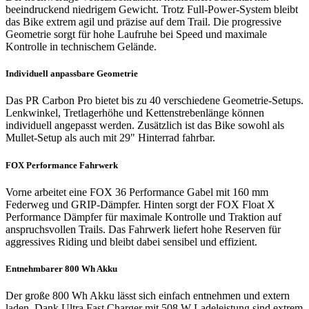
beeindruckend niedrigem Gewicht. Trotz Full-Power-System bleibt
das Bike extrem agil und präzise auf dem Trail. Die progressive
Geometrie sorgt für hohe Laufruhe bei Speed und maximale
Kontrolle in technischem Gelände.
Individuell anpassbare Geometrie
Das PR Carbon Pro bietet bis zu 40 verschiedene Geometrie-Setups.
Lenkwinkel, Tretlagerhöhe und Kettenstrebenlänge können
individuell angepasst werden. Zusätzlich ist das Bike sowohl als
Mullet-Setup als auch mit 29" Hinterrad fahrbar.
FOX Performance Fahrwerk
Vorne arbeitet eine FOX 36 Performance Gabel mit 160 mm
Federweg und GRIP-Dämpfer. Hinten sorgt der FOX Float X
Performance Dämpfer für maximale Kontrolle und Traktion auf
anspruchsvollen Trails. Das Fahrwerk liefert hohe Reserven für
aggressives Riding und bleibt dabei sensibel und effizient.
Entnehmbarer 800 Wh Akku
Der große 800 Wh Akku lässt sich einfach entnehmen und extern
laden. Dank Ultra Fast Charger mit 508 W Ladeleistung sind extrem