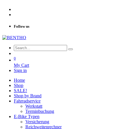
Follow us
0
My Cart
Sign in
Home
Shop
SALE!
Shop by Brand
Fahrradservice
Werkstatt
Terminbuchung
E-Bike Typen
Versicherung
Reichweitenrechner