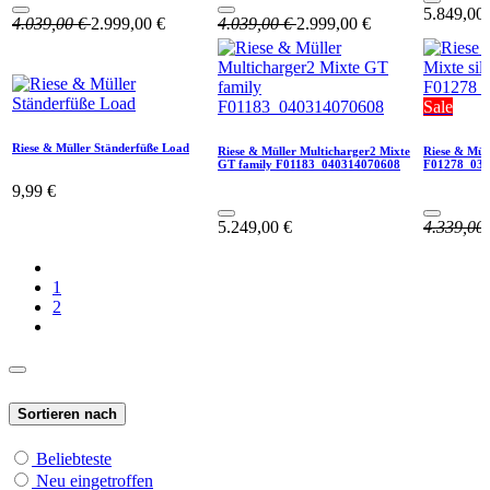
5.849,00
4.039,00
€
2.999,00
€
4.039,00
€
2.999,00
€
Sale
Riese & Müller Ständerfüße Load
Riese & Müller Multicharger2 Mixte
Riese & Müll
GT family F01183_040314070608
F01278_030
9,99
€
5.249,00
€
4.339,00
1
2
Sortieren nach
Beliebteste
Neu eingetroffen