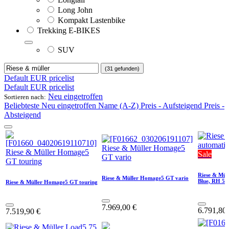
Long John
Kompakt Lastenbike
Trekking E-BIKES
SUV
(31 gefunden)
Default EUR pricelist
Default EUR pricelist
Neu eingetroffen
Sortieren nach:
Beliebteste
Neu eingetroffen
Name (A-Z)
Preis - Aufsteigend
Preis -
Absteigend
Sale
Riese & Mül
Riese & Müller Homage5 GT vario
Blue, RH 50
Riese & Müller Homage5 GT touring
7.969,00
€
6.791,80
7.519,90
€