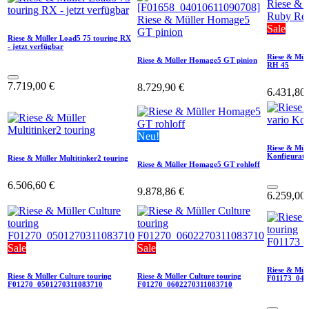
Sale
Riese & Müller Load5 75 touring RX
- jetzt verfügbar
Riese & Mül
Riese & Müller Homage5 GT pinion
RH 45
7.719,00
€
8.729,90
€
6.431,80
Neu!
Riese & Müll
Konfigurato
Riese & Müller Multitinker2 touring
Riese & Müller Homage5 GT rohloff
6.506,60
€
9.878,86
€
6.259,00
Sale
Sale
Riese & Müll
Riese & Müller Culture touring
Riese & Müller Culture touring
F01173_040
F01270_0501270311083710
F01270_0602270311083710