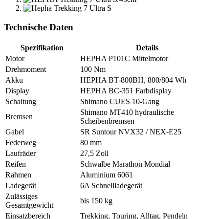
Technische Daten
Spezifikation
Details
Motor
HEPHA P101C Mittelmotor
Drehmoment
100 Nm
Akku
HEPHA BT-800BH, 800/804 Wh
Display
HEPHA BC-351 Farbdisplay
Schaltung
Shimano CUES 10-Gang
Shimano MT410 hydraulische
Bremsen
Scheibenbremsen
Gabel
SR Suntour NVX32 / NEX-E25
Federweg
80 mm
Laufräder
27,5 Zoll
Reifen
Schwalbe Marathon Mondial
Rahmen
Aluminium 6061
Ladegerät
6A Schnellladegerät
Zulässiges
bis 150 kg
Gesamtgewicht
Einsatzbereich
Trekking, Touring, Alltag, Pendeln