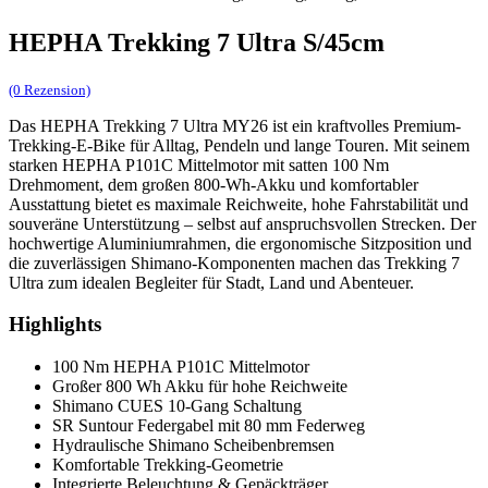
HEPHA Trekking 7 Ultra S/45cm
(0 Rezension)
Das HEPHA Trekking 7 Ultra MY26 ist ein kraftvolles Premium-
Trekking-E-Bike für Alltag, Pendeln und lange Touren. Mit seinem
starken HEPHA P101C Mittelmotor mit satten 100 Nm
Drehmoment, dem großen 800-Wh-Akku und komfortabler
Ausstattung bietet es maximale Reichweite, hohe Fahrstabilität und
souveräne Unterstützung – selbst auf anspruchsvollen Strecken. Der
hochwertige Aluminiumrahmen, die ergonomische Sitzposition und
die zuverlässigen Shimano-Komponenten machen das Trekking 7
Ultra zum idealen Begleiter für Stadt, Land und Abenteuer.
Highlights
100 Nm HEPHA P101C Mittelmotor
Großer 800 Wh Akku für hohe Reichweite
Shimano CUES 10-Gang Schaltung
SR Suntour Federgabel mit 80 mm Federweg
Hydraulische Shimano Scheibenbremsen
Komfortable Trekking-Geometrie
Integrierte Beleuchtung & Gepäckträger