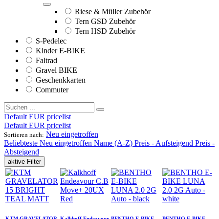
Riese & Müller Zubehör
Tern GSD Zubehör
Tern HSD Zubehör
S-Pedelec
Kinder E-BIKE
Faltrad
Gravel BIKE
Geschenkkarten
Commuter
Default EUR pricelist
Default EUR pricelist
Neu eingetroffen
Sortieren nach:
Beliebteste
Neu eingetroffen
Name (A-Z)
Preis - Aufsteigend
Preis -
Absteigend
aktive Filter
KTM GRAVELATOR
Kalkhoff Endeavour
BENTHO E-BIKE
BENTHO E-BIKE