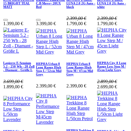
15 BRIGHT TEAL
C.B Move+ 20UX
LUNA 2.0 2G Auto -
LUNA 2.0 2G Auto -
MATT
Red
black
white
2.399,00
€
2.399,00
€
1.399,00
€
3.399,00
€
1.799,00
€
1.799,00
€
Lapierre E-Sensium
HEPHA City 8 Long
HEPHA Urban 8
HEPHA Urban 8
5.2 - 250 Wh - 28 Zoll
Range Low Step M /
Long Range High
Long Range High
- Diamant - Größe L
45cm Light Grey
Step L / 52cm Mid
Step M / 47cm Mid
Grey
Grey
3.699,00
€
2.899,00
€
2.399,00
€
2.399,00
€
1.899,00
€
2.699,00
€
HEPHA Trekking 8