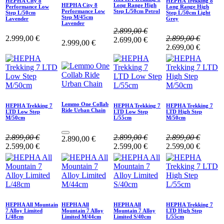
HEPHA City 8
HEPHA Trekking 8
HEPHA City 8
Long Range High
Performance Low
Long Range High
Performance Low
Step L/50cm Petrol
Step L/50cm
Step L/50cm Light
Step M/45cm
Lavender
Grey
Lavender
2.899,00
€
2.999,00
€
2.899,00
€
2.699,00
€
2.999,00
€
2.699,00
€
Lemmo One Collab
HEPHA Trekking 7
HEPHA Trekking 7
HEPHA Trekking 7
Ride Urban Chain
LTD Low Step
LTD Low Step
LTD High Step
M/50cm
L/55cm
M/50cm
2.899,00
€
2.899,00
€
2.899,00
€
2.890,00
€
2.599,00
€
2.599,00
€
2.599,00
€
HEPHA All Mountain
HEPHA All
HEPHA All
HEPHA Trekking 7
7 Alloy Limited
Mountain 7 Alloy
Mountain 7 Alloy
LTD High Step
L/48cm
Limited M/44cm
Limited S/40cm
L/55cm