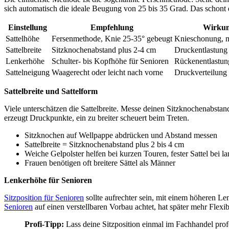
sich automatisch die ideale Beugung von 25 bis 35 Grad. Das schont 
Einstellung
Empfehlung
Wirku
Sattelhöhe
Fersenmethode, Knie 25-35° gebeugt
Knieschonung, m
Sattelbreite
Sitzknochenabstand plus 2-4 cm
Druckentlastung
Lenkerhöhe
Schulter- bis Kopfhöhe für Senioren
Rückenentlastun
Sattelneigung
Waagerecht oder leicht nach vorne
Druckverteilung
Sattelbreite und Sattelform
Viele unterschätzen die Sattelbreite. Messe deinen Sitzknochenabstand
erzeugt Druckpunkte, ein zu breiter scheuert beim Treten.
Sitzknochen auf Wellpappe abdrücken und Abstand messen
Sattelbreite = Sitzknochenabstand plus 2 bis 4 cm
Weiche Gelpolster helfen bei kurzen Touren, fester Sattel bei l
Frauen benötigen oft breitere Sättel als Männer
Lenkerhöhe für Senioren
Sitzposition für Senioren
sollte aufrechter sein, mit einem höheren Le
Senioren
auf einen verstellbaren Vorbau achtet, hat später mehr Flexibi
Profi-Tipp:
Lass deine Sitzposition einmal im Fachhandel prof