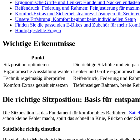
Ergonomische Griffe und Lenker: Hände und Nacken entlasten
Reifendruck, Federung und Rahmen: Feinjustierung für maxim
Komfort-Extras und Sicherheitsfeatures: Lösungen für Seniore
Unsere Erfahrung: Komfort beginnt beim individuellen Setup
Finden Sie die passenden E-Bikes und Zubehör für mehr Komf
Häufig gestellte Fragen
Wichtige Erkenntnisse
Punkt
Sitzposition optimieren
Die richtige Sitzhöhe und ein pas
Ergonomische Ausstattung wählen
Lenker und Griffe ergonomisch a
Technik regelmäßig überprüfen
Reifendruck, Federung und Rahmen 
Komfort-Extras gezielt einsetzen
Tiefeinsteiger-Rahmen, breite Re
Die richtige Sitzposition: Basis für entspa
Die Sitzposition ist das Fundament für komfortables Radfahren.
Satte
schon kleine Fehler macht, spürt das schnell in Knie, Rücken oder Sc
Sattelhöhe richtig einstellen
Die einfachste Methode ist die sogenannte Fersenmethode: Stelle deine