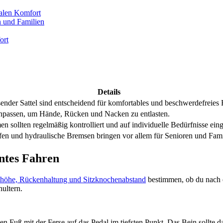
alen Komfort
n und Familien
ort
Details
sender Sattel sind entscheidend für komfortables und beschwerdefreies 
npassen, um Hände, Rücken und Nacken zu entlasten.
sollten regelmäßig kontrolliert und auf individuelle Bedürfnisse eing
ifen und hydraulische Bremsen bringen vor allem für Senioren und Fami
nntes Fahren
lhöhe, Rückenhaltung und Sitzknochenabstand
bestimmen, ob du nach e
hultern.
n Fuß mit der Ferse auf das Pedal im tiefsten Punkt. Das Bein sollte d