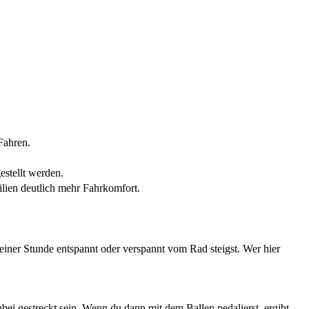
Fahren.
estellt werden.
lien deutlich mehr Fahrkomfort.
iner Stunde entspannt oder verspannt vom Rad steigst. Wer hier
abei gestreckt sein. Wenn du dann mit dem Ballen pedalierst, ergibt