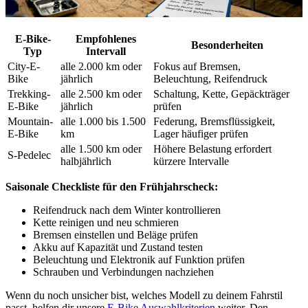
E-Bike-
Empfohlenes
Besonderheiten
Typ
Intervall
City-E-
alle 2.000 km oder
Fokus auf Bremsen,
Bike
jährlich
Beleuchtung, Reifendruck
Trekking-
alle 2.500 km oder
Schaltung, Kette, Gepäckträger
E-Bike
jährlich
prüfen
Mountain-
alle 1.000 bis 1.500
Federung, Bremsflüssigkeit,
E-Bike
km
Lager häufiger prüfen
alle 1.500 km oder
Höhere Belastung erfordert
S-Pedelec
halbjährlich
kürzere Intervalle
Saisonale Checkliste für den Frühjahrscheck:
Reifendruck nach dem Winter kontrollieren
Kette reinigen und neu schmieren
Bremsen einstellen und Beläge prüfen
Akku auf Kapazität und Zustand testen
Beleuchtung und Elektronik auf Funktion prüfen
Schrauben und Verbindungen nachziehen
Wenn du noch unsicher bist, welches Modell zu deinem Fahrstil
passt, helfen dir unsere
E-Bike Auswahlkriterien
weiter. Den