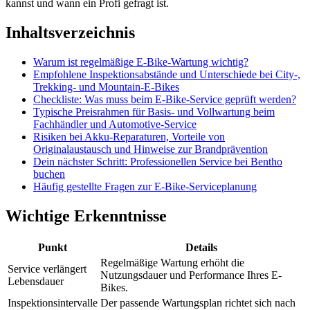
kannst und wann ein Profi gefragt ist.
Inhaltsverzeichnis
Warum ist regelmäßige E-Bike-Wartung wichtig?
Empfohlene Inspektionsabstände und Unterschiede bei City-,
Trekking- und Mountain-E-Bikes
Checkliste: Was muss beim E-Bike-Service geprüft werden?
Typische Preisrahmen für Basis- und Vollwartung beim
Fachhändler und Automotive-Service
Risiken bei Akku-Reparaturen, Vorteile von
Originalaustausch und Hinweise zur Brandprävention
Dein nächster Schritt: Professionellen Service bei Bentho
buchen
Häufig gestellte Fragen zur E-Bike-Serviceplanung
Wichtige Erkenntnisse
Punkt
Details
Regelmäßige Wartung erhöht die
Service verlängert
Nutzungsdauer und Performance Ihres E-
Lebensdauer
Bikes.
Inspektionsintervalle
Der passende Wartungsplan richtet sich nach