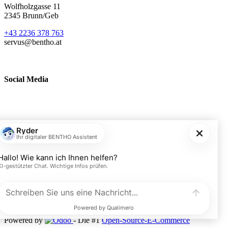
Wolfholzgasse 11
2345 Brunn/Geb
+43 2236 378 763
servus@bentho.at
Social Media
BENTHO eMobility GmbH
Wolfholzgasse 11
A-2345 Brunn am Gebirge
+43 2236 378763
servus@bentho.at
​BENTHO eMobility GmbH © 2024. Alle Rechte vorbehalten.
Powered by
- Die #1
Open-Source-E-Commerce