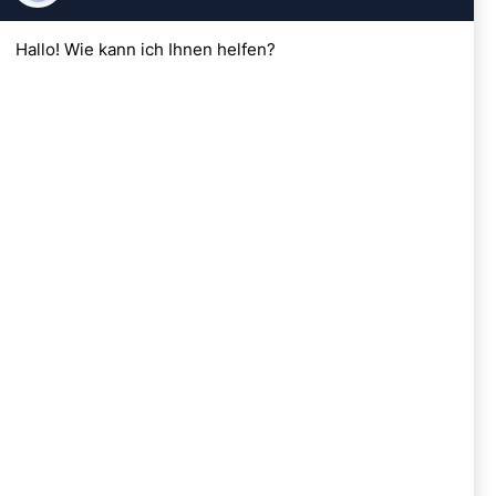
Impressum
AGB
Widerrufsrecht
Datenschutz
Kontakt
SERVICE
Reparatur Service
Wartung
E-Bike 4 Business
Standorte
BENTHO Wien
Lassallestrasse 5
1020 Wien
+43 1 5897064
servus@bentho.at
BENTHO Brunn
Wolfholzgasse 11
2345 Brunn/Geb