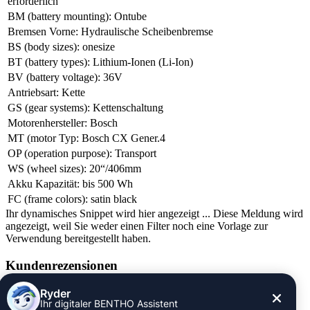
erforderlich
BM (battery mounting)
:
Ontube
Bremsen Vorne
:
Hydraulische Scheibenbremse
BS (body sizes)
:
onesize
BT (battery types)
:
Lithium-Ionen (Li-Ion)
BV (battery voltage)
:
36V
Antriebsart
:
Kette
GS (gear systems)
:
Kettenschaltung
Motorenhersteller
:
Bosch
MT (motor Typ
:
Bosch CX Gener.4
OP (operation purpose)
:
Transport
WS (wheel sizes)
:
20“/406mm
Akku Kapazität
:
bis 500 Wh
FC (frame colors)
:
satin black
Ihr dynamisches Snippet wird hier angezeigt ... Diese Meldung wird
angezeigt, weil Sie weder einen Filter noch eine Vorlage zur
Verwendung bereitgestellt haben.
Kundenrezensionen
Informationen