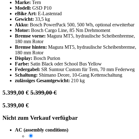
Marke:
Tern
Modell:
GSD P10
eBike Art:
E-Lastenrad
Gewicht:
33,5 kg
Akku:
Bosch PowerPack 500, 500 Wh, optional erweiterbar
Motor:
Bosch Cargo Line, 85 Nm Drehmoment
Bremse vorne:
Magura MT5, hydraulische Scheibenbremse,
180 mm Rotor
Bremse hinten:
Magura MT5, hydraulische Scheibenbremse,
180 mm Rotor
Display:
Bosch Purion
Farbe:
Satin Black oder School Bus Yellow
Federgabel:
SR Suntour Custom für Tern, 70 mm Federweg
Schaltung:
Shimano Deore, 10-Gang Kettenschaltung
zulässiges Gesamtgewicht:
210 kg
5.399,00
€
5.399,00
€
5.399,00
€
Nicht zum Verkauf verfügbar
AC (assembly conditions)