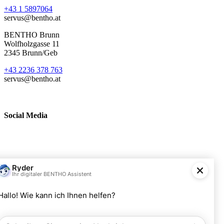
+43 1 5897064
servus@bentho.at
BENTHO Brunn
Wolfholzgasse 11
2345 Brunn/Geb
+43 2236 378 763
servus@bentho.at
Social Media
BENTHO eMobility GmbH
Wolfholzgasse 11
A-2345 Brunn am Gebirge
+43 2236 378763