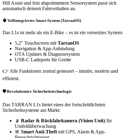
Hill Assist und fein abgestimmtem Sensorsystem passt sich
automatisch deinem Fahrverhalten an.
🧠 Vollintegriertes Smart-System (TarranOS)
Das L1s ist mehr als ein E-Bike – es ist ein vernetztes System:
5,2" Touchscreen mit
TarranOS
Navigation & App-Anbindung
OTA Updates & Diagnosesystem
USB-C Ladeports für Geräte
👉 Alle Funktionen zentral gesteuert – intuitiv, modern und
effizient.
🛡️ Revolutionäre Sicherheitstechnologie
Das TARRAN L1s bietet eines der fortschrittlichsten
Sicherheitssysteme am Markt:
📡
Radar & Rückfahrkamera (Vision Unit)
für
Umfeldüberwachung
🚨
Smart Anti-Theft
mit GPS, Alarm & App-
Benachrichtigung