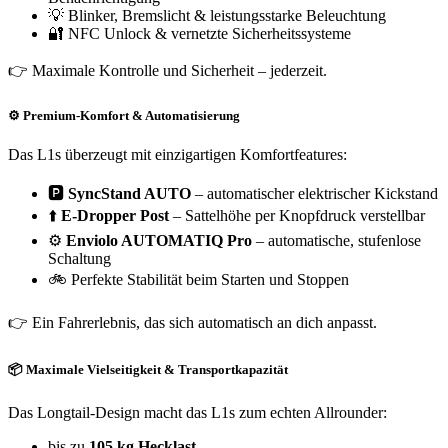
💡 Blinker, Bremslicht & leistungsstarke Beleuchtung
🔐 NFC Unlock & vernetzte Sicherheitssysteme
👉 Maximale Kontrolle und Sicherheit – jederzeit.
⚙️ Premium-Komfort & Automatisierung
Das L1s überzeugt mit einzigartigen Komfortfeatures:
🅿️
SyncStand AUTO
– automatischer elektrischer Kickstand
⬆️
E-Dropper Post
– Sattelhöhe per Knopfdruck verstellbar
⚙️
Enviolo AUTOMATIQ Pro
– automatische, stufenlose
Schaltung
🚲 Perfekte Stabilität beim Starten und Stoppen
👉 Ein Fahrerlebnis, das sich automatisch an dich anpasst.
📦 Maximale Vielseitigkeit & Transportkapazität
Das Longtail-Design macht das L1s zum echten Allrounder:
bis zu
105 kg Hecklast