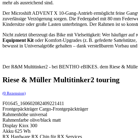
mehr als ausreichend sind.
Der Microshift ADVENT X 10‑Gang-Antrieb ermöglicht feine Gangwah
zuverlässige Verzögerung sorgen. Die Federgabel mit 80 mm Federweg
Kindersitze oder große Lasten unterbringen. Der Rahmen ist so konstru
Nicht zuletzt überzeugt das Bike mit Vielseitigkeit: Wer häufiger au
Equipment Kit
oder Komfort‑Upgrades (z. B. gefederte Sattelstütze,
bewusst in Universalgröße gehalten – dank verstellbarem Vorbau und 
Der R&M Multitinker2 - bei BENTHO eBIKES. dem Riese & Mülle
Riese & Müller Multitinker2 touring
(0 Rezension)
F01645_160602082409221411
Frontgepäckträger Cargo-Frontgepäckträger
Rahmenhöhe universal
Rahmenfarbe olive/black matt
Display Kiox 300
Akku 625 Wh
RX Hardware RX Chip für RX Services