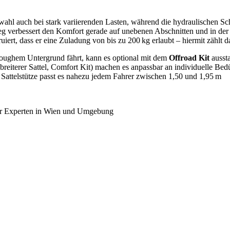
l auch bei stark variierenden Lasten, während die hydraulischen S
 verbessert den Komfort gerade auf unebenen Abschnitten und in der S
iert, dass er eine Zuladung von bis zu 200 kg erlaubt – hiermit zählt 
f roughem Untergrund fährt, kann es optional mit dem
Offroad Kit
ausst
 breiterer Sattel, Comfort Kit) machen es anpassbar an individuelle Be
Sattelstütze passt es nahezu jedem Fahrer zwischen 1,50 und 1,95 m
r Experten in Wien und Umgebung