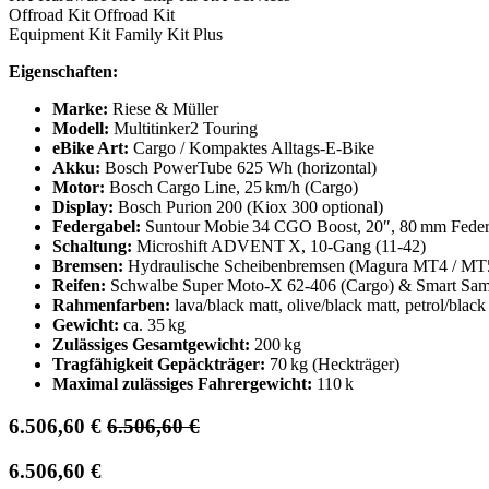
Offroad Kit Offroad Kit
Equipment Kit Family Kit Plus
Eigenschaften:
Marke:
Riese & Müller
Modell:
Multitinker2 Touring
eBike Art:
Cargo / Kompaktes Alltags‑E‑Bike
Akku:
Bosch PowerTube 625 Wh (horizontal)
Motor:
Bosch Cargo Line, 25 km/h (Cargo)
Display:
Bosch Purion 200 (Kiox 300 optional)
Federgabel:
Suntour Mobie 34 CGO Boost, 20″, 80 mm Fede
Schaltung:
Microshift ADVENT X, 10‑Gang (11‑42)
Bremsen:
Hydraulische Scheibenbremsen (Magura MT4 / MT5 
Reifen:
Schwalbe Super Moto‑X 62‑406 (Cargo) & Smart Sam 
Rahmenfarben:
lava/black matt, olive/black matt, petrol/black 
Gewicht:
ca. 35 kg
Zulässiges Gesamtgewicht:
200 kg
Tragfähigkeit Gepäckträger:
70 kg (Heckträger)
Maximal zulässiges Fahrergewicht:
110 k
6.506,60
€
6.506,60
€
6.506,60
€