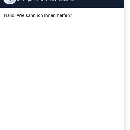
Impressum
AGB
Widerrufsrecht
Datenschutz
Kontakt
SERVICE
Reparatur Service
Wartung
E-Bike 4 Business
Standorte
BENTHO Wien
Lassallestrasse 5
1020 Wien
+43 1 5897064
servus@bentho.at
BENTHO Brunn
Wolfholzgasse 11