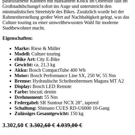
pastellfarbene Rahmen mit markantem Knick im Oberrohr fällt im
Großstadtdschungel sofort ins Auge und unterstreicht den
minimalistischen Streetstyle des Bikes. Zusätzlich wurde bei der
Rahmenherstellung großer Wert auf Nachhaltigkeit gelegt, was das
Culture touring zu einer umweltbewussten Wahl für moderne
Stadtbewohner macht.
Eigenschaften:
Marke:
Riese & Müller
Modell:
Culture touring
eBike Art:
City E-Bike
Gewicht:
ca. 21,3 kg
Akku:
Bosch CompactTube 400 Wh
Motor:
Bosch Performance Line SX, 250 W, 55 Nm
Bremse:
Hydraulische Scheibenbremsen Magura MT A2
Display:
Bosch LED Remote
Farbe:
biscuit; denim
Drehmoment:
55 Nm
Federgabel:
SR Suntour NCX 28", tapered
Schaltung:
Shimano CUES RD-U6000 10-Gang
Zulässiges Gesamtgewicht:
150 kg
3.302,60
€
3.302,60
€
4.039,00
€