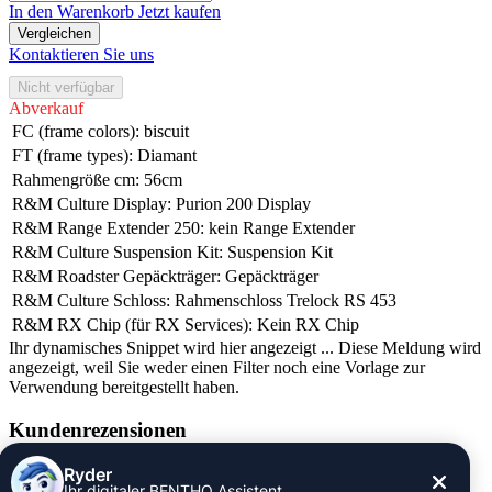
In den Warenkorb
Jetzt kaufen
Vergleichen
Kontaktieren Sie uns
Nicht verfügbar
Abverkauf
FC (frame colors)
:
biscuit
FT (frame types)
:
Diamant
Rahmengröße cm
:
56cm
R&M Culture Display
:
Purion 200 Display
R&M Range Extender 250
:
kein Range Extender
R&M Culture Suspension Kit
:
Suspension Kit
R&M Roadster Gepäckträger
:
Gepäckträger
R&M Culture Schloss
:
Rahmenschloss Trelock RS 453
R&M RX Chip (für RX Services)
:
Kein RX Chip
Ihr dynamisches Snippet wird hier angezeigt ... Diese Meldung wird
angezeigt, weil Sie weder einen Filter noch eine Vorlage zur
Verwendung bereitgestellt haben.
Kundenrezensionen
Informationen