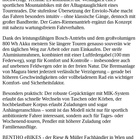
sportlichen Mountain­bikes mit der Alltagstauglichkeit eines
Tourenrades. Die stufenlose Übersetzung der Enviolo‑Nabe macht
das Fahren besonders intuitiv – ohne klassische Gänge, dennoch mit
großer Bandbreite. Der Gates‑Riemenantrieb ergänzt das Konzept
mit nahezu wartungsfreiem Fahrverhalten.
Dank des leistungsfähigen Bosch‑Antriebs und dem großvolumigen
800 Wh Akku meistern Sie längere Touren genauso souverän wie
den täglichen Weg zur Arbeit oder zum Einkaufen. Der steife
Aluminiumrahmen, kombiniert mit einer Luftfedergabel (100 mm
Federweg), sorgt für Komfort und Kontrolle – insbesondere auch
auf unebenen Feldwegen oder in der freien Natur. Die Bremsanlage
von Magura bietet jederzeit verlässliche Verzögerung – gerade bei
höheren Geschwindigkeiten oder vollbeladenem Rad ein wichtiger
Komfort‑ und Sicherheitsfaktor.
Besonders praktisch: Der robuste Gepäckträger mit MIK‑System
erlaubt das schnelle Wechseln von Taschen oder Körben, der
hochbelastbare Korpus erlaubt Zuladungen und sogar
Anhängeranschluss – somit ist das Modell nicht nur für sportlich
ambitionierte Fahrer interessant, sondern auch für Tages‑ oder
Wochenend‑touren, Pendler mit höherer Zuladung oder
Familienausflüge.
BENTHO eBIKES - der Riese & Müller Fachhändler in Wien und