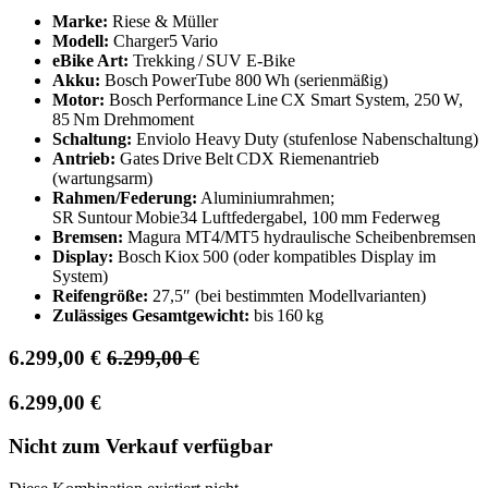
Marke:
Riese & Müller
Modell:
Charger5 Vario
eBike Art:
Trekking / SUV E‑Bike
Akku:
Bosch PowerTube 800 Wh (serienmäßig)
Motor:
Bosch Performance Line CX Smart System, 250 W,
85 Nm Drehmoment
Schaltung:
Enviolo Heavy Duty (stufenlose Nabenschaltung)
Antrieb:
Gates Drive Belt CDX Riemenantrieb
(wartungsarm)
Rahmen/Federung:
Aluminiumrahmen;
SR Suntour Mobie34 Luftfedergabel, 100 mm Federweg
Bremsen:
Magura MT4/MT5 hydraulische Scheibenbremsen
Display:
Bosch Kiox 500 (oder kompatibles Display im
System)
Reifengröße:
27,5″ (bei bestimmten Modellvarianten)
Zulässiges Gesamtgewicht:
bis 160 kg
6.299,00
€
6.299,00
€
6.299,00
€
Nicht zum Verkauf verfügbar