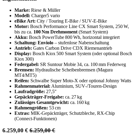
Marke:
Riese & Müller
Modell:
Charger5 vario
eBike Art:
City / Touring E‑Bike / SUV‑E‑Bike
Motor:
Bosch Performance Line CX Smart System, 250 W,
bis zu ca.
100 Nm Drehmoment
(Smart System)
Akku:
Bosch PowerTube 800 Wh, horizontal integriert
Schaltung:
Enviolo
– stufenlose Nabenschaltung
Antrieb:
Gates Carbon Drive CDX Riemenantrieb
Display:
Bosch Kiox 500 Smart System (oder optional Bosch
Kiox 300)
Federgabel:
SR Suntour Mobie 34, ca. 100 mm Federweg
Bremsen:
Hydraulische Scheibenbremsen (Magura
MT4/MT5)
Reifen:
Schwalbe Super Moto‑X oder optional Johnny Watts
Rahmenmaterial:
Aluminium, SUV‑/Touren‑Design
Laufradgröße:
27,5″
Gepäckträger‑Freigabe:
ca. 27 kg
Zulässiges Gesamtgewicht:
ca. 160 kg
Rahmengrößen:
53 cm
Extras:
MIK‑Gepäckträger, Schutzbleche, RX‑Chip
(Connect‑Funktionen)
6.259,00
€
6.259,00
€