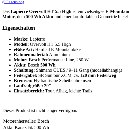
(0 Rezension)
Das
Lapierre Overvolt HT 5.5 High
ist ein vielseitiges
E-Mountain
Motor
, dem
500 Wh Akku
und einer komfortablen Geometrie bietet e
Eigenschaften
Marke:
Lapierre
Modell:
Overvolt HT 5.5 High
eBike Art:
Hardtail E-Mountainbike
Rahmenmaterial:
Aluminium
Motor:
Bosch Performance Line, 250 W
Akku:
Bosch
500 Wh
Schaltung:
Shimano CUES / 9–11 Gang (modellabhängig)
Federgabel:
SR Suntour XCM, ca.
120 mm Federweg
Bremsen:
Hydraulische Scheibenbremsen
Laufradgröße:
29″
Einsatzbereich:
Tour, Alltag, leichte Trails
Dieses Produkt ist nicht länger verfügbar.
Motorenhersteller
:
Bosch
Akku Kapazität
:
500 Wh