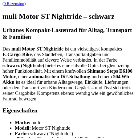
(0 Rezension)
muli Motor ST Nightride – schwarz
Urbanes Kompakt‑Lastenrad für Alltag, Transport
& Familien
Das
muli Motor ST Nightride
ist ein vielseitiges, kompaktes
E‑Cargo‑Bike
, das Stadtleben, Transportaufgaben und
Familienmobilität auf clevere Weise verbindet. In der Farbe
schwarz (Nightride)
bietet es eine stilvolle Optik bei gleichzeitig
hoher Funktionalität. Mit einem kraftvollen
Shimano Steps E6100
Motor
, einer
automatischen Di2‑Schaltung
und einem
504 Wh
Akku
ist es ideal für urbane Alltagswege, Einkäufe, Lieferungen
oder den Transport von Kindern und Gepäck – und lässt sich trotz
seiner Cargobike‑Kompetenz ebenso wendig wie ein gewöhnliches
Fahrrad bewegen.
Eigenschaften
Marke:
muli
Modell:
Motor ST Nightride
Farbe:
schwarz (“Nightride”)