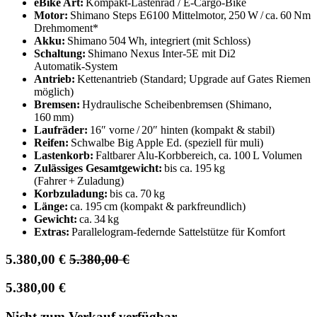
eBike Art:
Kompakt‑Lastenrad / E‑Cargo‑Bike
Motor:
Shimano Steps E6100 Mittelmotor, 250 W / ca. 60 Nm
Drehmoment*
Akku:
Shimano 504 Wh, integriert (mit Schloss)
Schaltung:
Shimano Nexus Inter‑5E mit Di2
Automatik‑System
Antrieb:
Kettenantrieb (Standard; Upgrade auf Gates Riemen
möglich)
Bremsen:
Hydraulische Scheibenbremsen (Shimano,
160 mm)
Laufräder:
16″ vorne / 20″ hinten (kompakt & stabil)
Reifen:
Schwalbe Big Apple Ed. (speziell für muli)
Lastenkorb:
Faltbarer Alu‑Korbbereich, ca. 100 L Volumen
Zulässiges Gesamtgewicht:
bis ca. 195 kg
(Fahrer + Zuladung)
Korbzuladung:
bis ca. 70 kg
Länge:
ca. 195 cm (kompakt & parkfreundlich)
Gewicht:
ca. 34 kg
Extras:
Parallelogram‑federnde Sattelstütze für Komfort
5.380,00
€
5.380,00
€
5.380,00
€
Nicht zum Verkauf verfügbar