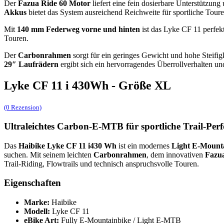
Der
Fazua Ride 60 Motor
liefert eine fein dosierbare Unterstützung
Akkus
bietet das System ausreichend Reichweite für sportliche Toure
Mit
140 mm Federweg vorne und hinten
ist das Lyke CF 11 perfek
Touren.
Der
Carbonrahmen
sorgt für ein geringes Gewicht und hohe Steifig
29″ Laufrädern
ergibt sich ein hervorragendes Überrollverhalten und 
Lyke CF 11 i 430Wh - Größe XL
(0 Rezension)
Ultraleichtes Carbon-E-MTB für sportliche Trail-Per
Das
Haibike Lyke CF 11 i430 Wh
ist ein modernes
Light E-Mount
suchen. Mit seinem leichten
Carbonrahmen
, dem innovativen
Fazua
Trail-Riding, Flowtrails und technisch anspruchsvolle Touren.
Eigenschaften
Marke:
Haibike
Modell:
Lyke CF 11
eBike Art:
Fully E-Mountainbike / Light E-MTB