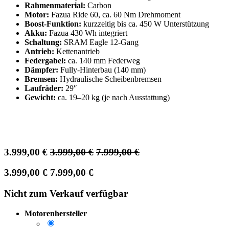
Rahmenmaterial:
Carbon
Motor:
Fazua Ride 60, ca. 60 Nm Drehmoment
Boost-Funktion:
kurzzeitig bis ca. 450 W Unterstützung
Akku:
Fazua 430 Wh integriert
Schaltung:
SRAM Eagle 12-Gang
Antrieb:
Kettenantrieb
Federgabel:
ca. 140 mm Federweg
Dämpfer:
Fully-Hinterbau (140 mm)
Bremsen:
Hydraulische Scheibenbremsen
Laufräder:
29″
Gewicht:
ca. 19–20 kg (je nach Ausstattung)
3.999,00
€
3.999,00
€
7.999,00
€
3.999,00
€
7.999,00
€
Nicht zum Verkauf verfügbar
Motorenhersteller