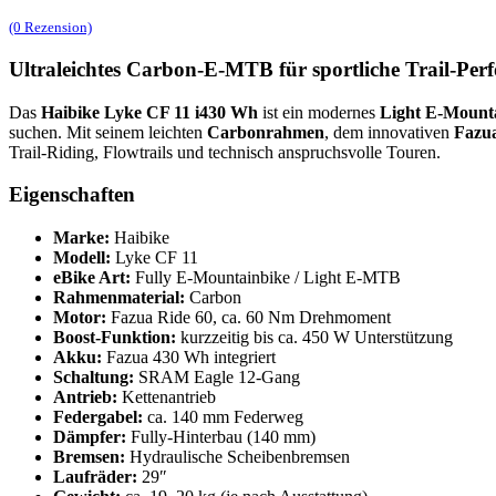
(0 Rezension)
Ultraleichtes Carbon-E-MTB für sportliche Trail-Per
Das
Haibike Lyke CF 11 i430 Wh
ist ein modernes
Light E-Mount
suchen. Mit seinem leichten
Carbonrahmen
, dem innovativen
Fazua
Trail-Riding, Flowtrails und technisch anspruchsvolle Touren.
Eigenschaften
Marke:
Haibike
Modell:
Lyke CF 11
eBike Art:
Fully E-Mountainbike / Light E-MTB
Rahmenmaterial:
Carbon
Motor:
Fazua Ride 60, ca. 60 Nm Drehmoment
Boost-Funktion:
kurzzeitig bis ca. 450 W Unterstützung
Akku:
Fazua 430 Wh integriert
Schaltung:
SRAM Eagle 12-Gang
Antrieb:
Kettenantrieb
Federgabel:
ca. 140 mm Federweg
Dämpfer:
Fully-Hinterbau (140 mm)
Bremsen:
Hydraulische Scheibenbremsen
Laufräder:
29″