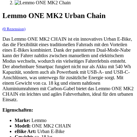
Lemmo ONE MK2 Urban Chain
(0 Rezension)
Das Lemmo ONE MK2 CHAIN ist ein innovatives Urban E-Bike,
das die Flexibilität eines traditionellen Fahrrads mit den Vorteilen
eines E-Bikes kombiniert. Dank der patentierten Dual-Mode-Nabe
kann der Fahrer nahtlos zwischen manuellem und elektrischem
Modus wechseln, wodurch ein vielseitiges Fahrerlebnis entsteht.
Der abnehmbare Smartpac fungiert nicht nur als Akku mit 540 Wh
Kapazität, sondern auch als Powerbank mit USB-A- und USB-C-
Anschlüssen, was unterwegs für zusätzliche Energie sorgt. Mit
einem Gewicht von ca. 18 kg und einem nahtlosen
Aluminiumrahmen mit Carbon-Gabel bietet das Lemmo ONE MK2
CHAIN ein leichtes und agiles Fahrverhalten, ideal für den urbanen
Einsatz.
Eigenschaften:
Marke:
Lemmo
Modell:
ONE MK2 CHAIN
eBike Art:
Urban E-Bike
Gewicht:
ca. 18 kg