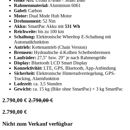
eBike Art:
Urban E-Bike / Smart Bike
Rahmenmaterial:
Aluminium 6061
Gabel:
Carbon
Motor:
Dual Mode Hub Motor
Drehmoment:
52 Nm
Akku:
SmartPac Akku mit
531 Wh
Reichweite:
bis zu 100 km
Schaltung:
Elektronische Wheeltop E-Schaltung mit
Automatikfunktion
Antrieb:
Kettenantrieb (Chain Version)
Bremsen:
Hydraulische 4-Kolben Scheibenbremsen
Laufräder:
27,5″ bzw. 29″ je nach Rahmengröße
Display:
Bluetooth LCD Smart Display
Konnektivität:
LTE, GPS, Bluetooth, App-Anbindung
Sicherheit:
Elektronische Hinterradverriegelung, GPS-
Tracking, Alarmfunktion
Ladezeit:
ca. 3,5 Stunden
Gewicht:
ca. 15 kg (Bike ohne SmartPac) + 3 kg SmartPac
2.790,00
€
2.790,00
€
2.790,00
€
Nicht zum Verkauf verfügbar