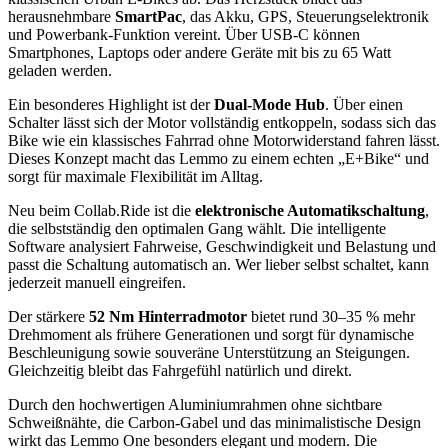
herausnehmbare
SmartPac
, das Akku, GPS, Steuerungselektronik
und Powerbank-Funktion vereint. Über USB-C können
Smartphones, Laptops oder andere Geräte mit bis zu 65 Watt
geladen werden.
Ein besonderes Highlight ist der
Dual-Mode Hub
. Über einen
Schalter lässt sich der Motor vollständig entkoppeln, sodass sich das
Bike wie ein klassisches Fahrrad ohne Motorwiderstand fahren lässt.
Dieses Konzept macht das Lemmo zu einem echten „E+Bike“ und
sorgt für maximale Flexibilität im Alltag.
Neu beim Collab.Ride ist die
elektronische Automatikschaltung
,
die selbstständig den optimalen Gang wählt. Die intelligente
Software analysiert Fahrweise, Geschwindigkeit und Belastung und
passt die Schaltung automatisch an. Wer lieber selbst schaltet, kann
jederzeit manuell eingreifen.
Der stärkere
52 Nm Hinterradmotor
bietet rund 30–35 % mehr
Drehmoment als frühere Generationen und sorgt für dynamische
Beschleunigung sowie souveräne Unterstützung an Steigungen.
Gleichzeitig bleibt das Fahrgefühl natürlich und direkt.
Durch den hochwertigen Aluminiumrahmen ohne sichtbare
Schweißnähte, die Carbon-Gabel und das minimalistische Design
wirkt das Lemmo One besonders elegant und modern. Die