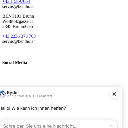
+43 1 5897064
servus@bentho.at
BENTHO Brunn
Wolfholzgasse 11
2345 Brunn/Geb
+43 2236 378 763
servus@bentho.at
Social Media
BENTHO eMobility GmbH
Wolfholzgasse 11
A-2345 Brunn am Gebirge
+43 2236 378763
servus@bentho.at