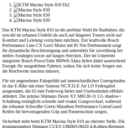
Das KTM Macina Style 810 ist die perfekte Wahl für Radfahrer, die
sowohl im urbanen Umfeld als auch auf längeren Touren nicht auf
Komfort und Leistung verzichten möchten. Der kraftvolle Bosch
Performance Line CX Gen5 Motor mit 85 Nm Drehmoment sorgt
für dynamische Beschleunigung und unterstützt Sie zuverlässig bei
steilen Anstiegen sowie auf langen Strecken. Der im Unterrohr
integrierte Bosch PowerTube 800Wh Akku liefert dabei ausreichend
Energie für ausgedehnte Fahrten, sodass Sie sich keine Sorgen um
die Reichweite machen müssen.
Für ein angenehmes Fahrgefühl auf unterschiedlichen Untergründen
ist das E-Bike mit einer Suntour NCX32-E Air LO Federgabel
ausgestattet, die 63 mm Federweg bietet und Unebenheiten effektiv
abfedert. Die präzise Shimano Deore XT M8130-11 LG shadow+
Schaltung ermöglicht schnelle und exakte Gangwechsel, während
die robusten Schwalbe Green Marathon Performance GreenGuard
Reifen für hervorragenden Grip und Pannenschutz sorgen.
Sicherheit steht beim KTM Macina Style 810 an oberster Stelle. Die
leistungsstarken Shimano CUES U8000/U8020 4-Kolben-Bremsen