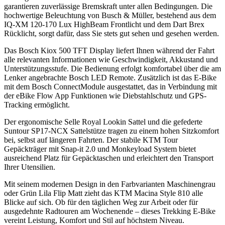
garantieren zuverlässige Bremskraft unter allen Bedingungen. Die
hochwertige Beleuchtung von Busch & Müller, bestehend aus dem
IQ-XM 120-170 Lux HighBeam Frontlicht und dem Dart Brex
Rücklicht, sorgt dafür, dass Sie stets gut sehen und gesehen werden.
Das Bosch Kiox 500 TFT Display liefert Ihnen während der Fahrt
alle relevanten Informationen wie Geschwindigkeit, Akkustand und
Unterstützungsstufe. Die Bedienung erfolgt komfortabel über die am
Lenker angebrachte Bosch LED Remote. Zusätzlich ist das E-Bike
mit dem Bosch ConnectModule ausgestattet, das in Verbindung mit
der eBike Flow App Funktionen wie Diebstahlschutz und GPS-
Tracking ermöglicht.
Der ergonomische Selle Royal Lookin Sattel und die gefederte
Suntour SP17-NCX Sattelstütze tragen zu einem hohen Sitzkomfort
bei, selbst auf längeren Fahrten. Der stabile KTM Tour
Gepäckträger mit Snap-it 2.0 und Monkeyload System bietet
ausreichend Platz für Gepäcktaschen und erleichtert den Transport
Ihrer Utensilien.
Mit seinem modernen Design in den Farbvarianten Maschinengrau
oder Grün Lila Flip Matt zieht das KTM Macina Style 810 alle
Blicke auf sich. Ob für den täglichen Weg zur Arbeit oder für
ausgedehnte Radtouren am Wochenende – dieses Trekking E-Bike
vereint Leistung, Komfort und Stil auf höchstem Niveau.