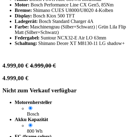
Motor:
Bosch Performance Line CX Gen5, 85Nm
Bremse:
Shimano CUES U8000/U8020 4-Kolben
Display:
Bosch Kiox 500 TFT
Ladegerät:
Bosch Standard Charger 4A
Farbe:
Maschinengrau (Silber+Schwarz) | Grün Lila Flip
Matt (Silber+Schwarz)
Federgabel:
Suntour NCX32-E Air LO 63mm
Schaltung:
Shimano Deore XT M8130-11 LG shadow+
4.999,00
€
4.999,00
€
4.999,00
€
Nicht zum Verkauf verfügbar
Motorenhersteller
Bosch
Akku Kapazität
800 Wh
FC (frame colors)