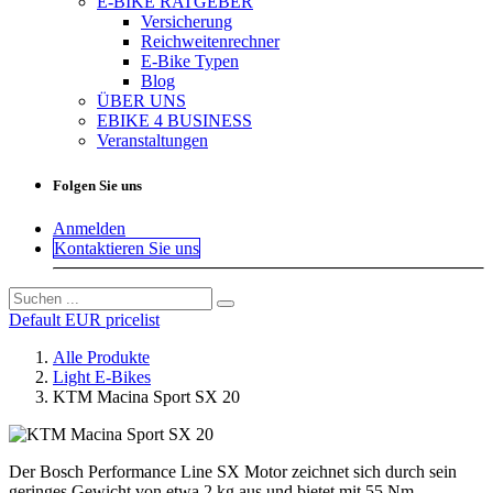
E-BIKE RATGEBER
Versicherung
Reichweitenrechner
E-Bike Typen
Blog
ÜBER UNS
EBIKE 4 BUSINESS
Veranstaltungen
Folgen Sie uns
Anmelden
Kontaktieren Sie uns
Default EUR pricelist
Alle Produkte
Light E-Bikes
KTM Macina Sport SX 20
Der Bosch Performance Line SX Motor zeichnet sich durch sein
geringes Gewicht von etwa 2 kg aus und bietet mit 55 Nm