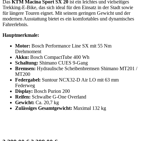
Das
KTM Macina Sport SX 20
ist ein leichtes und vielseitiges
Trekking-E-Bike, das sich ideal für den Einsatz in der Stadt sowie
für längere Touren eignet. Mit seinem geringen Gewicht und der
modernen Ausstattung bietet es ein komfortables und dynamisches
Fahrerlebnis.
Hauptmerkmale:
Motor:
Bosch Performance Line SX mit 55 Nm
Drehmoment
Akku:
Bosch CompactTube 400 Wh
Schaltung:
Shimano CUES 9-Gang
Bremsen:
Hydraulische Scheibenbremsen Shimano MT201 /
MT200
Federgabel:
Suntour NCX32-D Air LO mit 63 mm
Federweg
Display:
Bosch Purion 200
Reifen:
Schwalbe G-One Overland
Gewicht:
Ca. 20,7 kg
Zulässiges Gesamtgewicht:
Maximal 132 kg