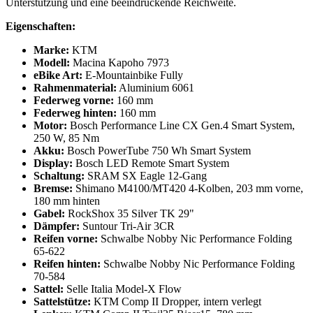
Unterstützung und eine beeindruckende Reichweite.
Eigenschaften:
Marke:
KTM
Modell:
Macina Kapoho 7973
eBike Art:
E-Mountainbike Fully
Rahmenmaterial:
Aluminium 6061
Federweg vorne:
160 mm
Federweg hinten:
160 mm
Motor:
Bosch Performance Line CX Gen.4 Smart System,
250 W, 85 Nm
Akku:
Bosch PowerTube 750 Wh Smart System
Display:
Bosch LED Remote Smart System
Schaltung:
SRAM SX Eagle 12-Gang
Bremse:
Shimano M4100/MT420 4-Kolben, 203 mm vorne,
180 mm hinten
Gabel:
RockShox 35 Silver TK 29"
Dämpfer:
Suntour Tri-Air 3CR
Reifen vorne:
Schwalbe Nobby Nic Performance Folding
65-622
Reifen hinten:
Schwalbe Nobby Nic Performance Folding
70-584
Sattel:
Selle Italia Model-X Flow
Sattelstütze:
KTM Comp II Dropper, intern verlegt