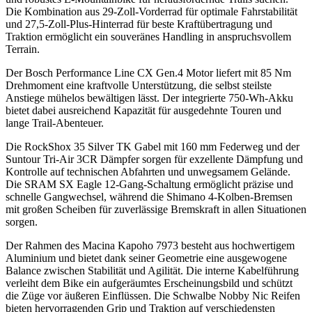
Die Kombination aus 29-Zoll-Vorderrad für optimale Fahrstabilität
und 27,5-Zoll-Plus-Hinterrad für beste Kraftübertragung und
Traktion ermöglicht ein souveränes Handling in anspruchsvollem
Terrain.
Der Bosch Performance Line CX Gen.4 Motor liefert mit 85 Nm
Drehmoment eine kraftvolle Unterstützung, die selbst steilste
Anstiege mühelos bewältigen lässt. Der integrierte 750-Wh-Akku
bietet dabei ausreichend Kapazität für ausgedehnte Touren und
lange Trail-Abenteuer.
Die RockShox 35 Silver TK Gabel mit 160 mm Federweg und der
Suntour Tri-Air 3CR Dämpfer sorgen für exzellente Dämpfung und
Kontrolle auf technischen Abfahrten und unwegsamem Gelände.
Die SRAM SX Eagle 12-Gang-Schaltung ermöglicht präzise und
schnelle Gangwechsel, während die Shimano 4-Kolben-Bremsen
mit großen Scheiben für zuverlässige Bremskraft in allen Situationen
sorgen.
Der Rahmen des Macina Kapoho 7973 besteht aus hochwertigem
Aluminium und bietet dank seiner Geometrie eine ausgewogene
Balance zwischen Stabilität und Agilität. Die interne Kabelführung
verleiht dem Bike ein aufgeräumtes Erscheinungsbild und schützt
die Züge vor äußeren Einflüssen. Die Schwalbe Nobby Nic Reifen
bieten hervorragenden Grip und Traktion auf verschiedensten