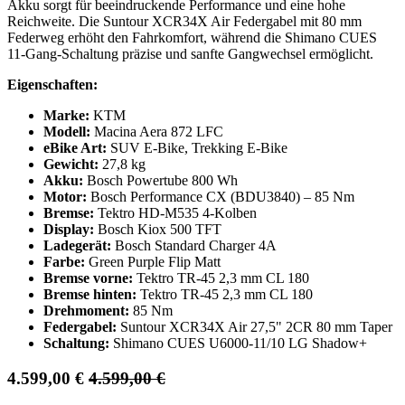
Akku sorgt für beeindruckende Performance und eine hohe
Reichweite. Die Suntour XCR34X Air Federgabel mit 80 mm
Federweg erhöht den Fahrkomfort, während die Shimano CUES
11-Gang-Schaltung präzise und sanfte Gangwechsel ermöglicht.
Eigenschaften:
Marke:
KTM
Modell:
Macina Aera 872 LFC
eBike Art:
SUV E-Bike, Trekking E-Bike
Gewicht:
27,8 kg
Akku:
Bosch Powertube 800 Wh
Motor:
Bosch Performance CX (BDU3840) – 85 Nm
Bremse:
Tektro HD-M535 4-Kolben
Display:
Bosch Kiox 500 TFT
Ladegerät:
Bosch Standard Charger 4A
Farbe:
Green Purple Flip Matt
Bremse vorne:
Tektro TR-45 2,3 mm CL 180
Bremse hinten:
Tektro TR-45 2,3 mm CL 180
Drehmoment:
85 Nm
Federgabel:
Suntour XCR34X Air 27,5" 2CR 80 mm Taper
Schaltung:
Shimano CUES U6000-11/10 LG Shadow+
4.599,00
€
4.599,00
€