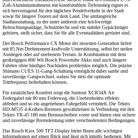
Zoll-Aluminiumrahmens mit komfortablem Tiefeinstieg eignet es
sich hervorragend für den täglichen Pendelverkehr in der Stadt
sowie für längere Touren auf dem Land. Die umfangreiche
Stadtausstattung, zu der unter anderem eine hochwertige
Beleuchtungsanlage, Schutzbleche und ein stabiler Gepäckträger
gehören, stellt sicher, dass Sie für alle Eventualitäten gerüstet sind.
Der Bosch Performance CX Motor der neuesten Generation liefert
mit 85 Nm Drehmoment kraftvolle Unterstützung, selbst bei steilen
Anstiegen oder auf unebenem Terrain. In Kombination mit dem
großzügigen 800 Wh Bosch Powertube Akku sind auch längere
Fahrten ohne häufiges Nachladen problemlos möglich. Die präzise
Shimano CUES 11-Gang-Schaltung ermöglicht dabei sanfte und
zuverlässige Gangwechsel, sodass Sie stets die optimale
Trittfrequenz beibehalten können.
Für zusätzlichen Komfort sorgt die Suntour XCR34X Air
Federgabel mit 80 mm Federweg, die Unebenheiten effektiv
abfedert und so ein angenehmes Fahrgefühl vermittelt. Die Tektro
HD-M535 4-Kolben-Bremsen gewährleisten in Verbindung mit den
Tektro TR-45 180 mm Bremsscheiben vorne und hinten eine sichere
und zuverlässige Bremsleistung unter verschiedensten Bedingungen.
Das Bosch Kiox 500 TFT-Display bietet Ihnen alle wichtigen
Informationen auf einen Blick und lässt sich intuitiv bedienen. Mit