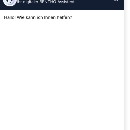
Impressum
AGB
Widerrufsrecht
Datenschutz
Kontakt
SERVICE
Reparatur Service
Wartung
E-Bike 4 Business
Standorte
BENTHO Wien
Lassallestrasse 5
1020 Wien
+43 1 5897064
servus@bentho.at
BENTHO Brunn
Wolfholzgasse 11