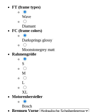
FT (frame types)
Wave
Diamant
FC (frame colors)
Darksprings glossy
Moonstonegrey matt
Rahmengröße
S
M
L
XL
Motorenhersteller
Bosch
Bremsen Vorne