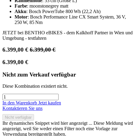
Rahmenhöhe
: 53 cm (Größe L)
Farbe
: moonstonegrey matt
Akku
: Bosch PowerTube 800 Wh (22,2 Ah)
Motor
: Bosch Performance Line CX Smart System, 36 V,
250 W, 85 Nm
JETZT bei BENTHO eBIKES - dem Kalkhoff Partner in Wien und
Umgebung - testfahren
6.399,00
€
6.399,00
€
6.399,00
€
Nicht zum Verkauf verfügbar
Diese Kombination existiert nicht.
In den Warenkorb
Jetzt kaufen
Kontaktieren Sie uns
Nicht verfügbar
Ihr dynamisches Snippet wird hier angezeigt ... Diese Meldung wird
angezeigt, weil Sie weder einen Filter noch eine Vorlage zur
Verwendung bereitgestellt haben.