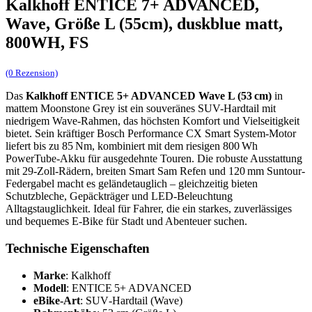
Kalkhoff ENTICE 7+ ADVANCED,
Wave, Größe L (55cm), duskblue matt,
800WH, FS
(0 Rezension)
Das
Kalkhoff ENTICE 5+ ADVANCED Wave L (53 cm)
in
mattem Moonstone Grey ist ein souveränes SUV-Hardtail mit
niedrigem Wave-Rahmen, das höchsten Komfort und Vielseitigkeit
bietet. Sein kräftiger Bosch Performance CX Smart System-Motor
liefert bis zu 85 Nm, kombiniert mit dem riesigen 800 Wh
PowerTube-Akku für ausgedehnte Touren. Die robuste Ausstattung
mit 29-Zoll-Rädern, breiten Smart Sam Refen und 120 mm Suntour-
Federgabel macht es geländetauglich – gleichzeitig bieten
Schutzbleche, Gepäckträger und LED-Beleuchtung
Alltagstauglichkeit. Ideal für Fahrer, die ein starkes, zuverlässiges
und bequemes E‑Bike für Stadt und Abenteuer suchen.
Technische Eigenschaften
Marke
: Kalkhoff
Modell
: ENTICE 5+ ADVANCED
eBike‑Art
: SUV‑Hardtail (Wave)