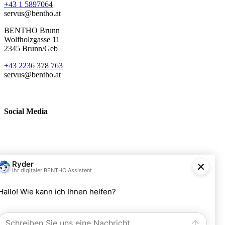
+43 1 5897064
servus@bentho.at
BENTHO Brunn
Wolfholzgasse 11
2345 Brunn/Geb
+43 2236 378 763
servus@bentho.at
Social Media
BENTHO eMobility GmbH
Wolfholzgasse 11
A-2345 Brunn am Gebirge
+43 2236 378763
servus@bentho.at