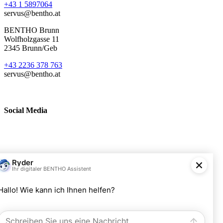
+43 1 5897064
servus@bentho.at
BENTHO Brunn
Wolfholzgasse 11
2345 Brunn/Geb
+43 2236 378 763
servus@bentho.at
Social Media
BENTHO eMobility GmbH
Wolfholzgasse 11
A-2345 Brunn am Gebirge
+43 2236 378763
servus@bentho.at