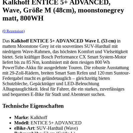
Kalkhoff ENTICE 5+ ADVANCED,
Wave, Größe M (48cm), moonstonegrey
matt, 800WH
(0 Rezension)
Das
Kalkhoff ENTICE 5+ ADVANCED Wave L (53 cm)
in
mattem Moonstone Grey ist ein souveränes SUV-Hardtail mit
niedrigem Wave-Rahmen, das höchsten Komfort und Vielseitigkeit
bietet. Sein kräftiger Bosch Performance CX Smart System-Motor
liefert bis zu 85 Nm, kombiniert mit dem riesigen 800 Wh
PowerTube-Akku für ausgedehnte Touren. Die robuste Ausstattung
mit 29-Zoll-Rädern, breiten Smart Sam Refen und 120 mm Suntour-
Federgabel macht es geländetauglich – gleichzeitig bieten
Schutzbleche, Gepäckträger und LED-Beleuchtung
Alltagstauglichkeit. Ideal für Fahrer, die ein starkes, zuverlässiges
und bequemes E‑Bike für Stadt und Abenteuer suchen.
Technische Eigenschaften
Marke
: Kalkhoff
Modell
: ENTICE 5+ ADVANCED
eBike‑Art
: SUV‑Hardtail (Wave)