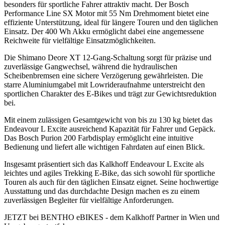
besonders für sportliche Fahrer attraktiv macht. Der Bosch
Performance Line SX Motor mit 55 Nm Drehmoment bietet eine
effiziente Unterstützung, ideal für längere Touren und den täglichen
Einsatz. Der 400 Wh Akku ermöglicht dabei eine angemessene
Reichweite für vielfältige Einsatzmöglichkeiten.
Die Shimano Deore XT 12-Gang-Schaltung sorgt für präzise und
zuverlässige Gangwechsel, während die hydraulischen
Scheibenbremsen eine sichere Verzögerung gewährleisten. Die
starre Aluminiumgabel mit Lowrideraufnahme unterstreicht den
sportlichen Charakter des E-Bikes und trägt zur Gewichtsreduktion
bei.
Mit einem zulässigen Gesamtgewicht von bis zu 130 kg bietet das
Endeavour L Excite ausreichend Kapazität für Fahrer und Gepäck.
Das Bosch Purion 200 Farbdisplay ermöglicht eine intuitive
Bedienung und liefert alle wichtigen Fahrdaten auf einen Blick.
Insgesamt präsentiert sich das Kalkhoff Endeavour L Excite als
leichtes und agiles Trekking E-Bike, das sich sowohl für sportliche
Touren als auch für den täglichen Einsatz eignet. Seine hochwertige
Ausstattung und das durchdachte Design machen es zu einem
zuverlässigen Begleiter für vielfältige Anforderungen.
JETZT bei BENTHO eBIKES - dem Kalkhoff Partner in Wien und