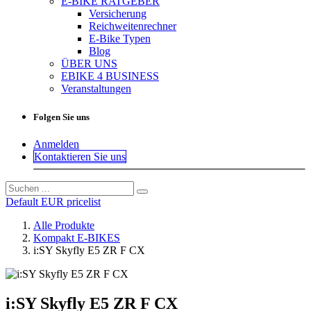
E-BIKE RATGEBER
Versicherung
Reichweitenrechner
E-Bike Typen
Blog
ÜBER UNS
EBIKE 4 BUSINESS
Veranstaltungen
Folgen Sie uns
Anmelden
Kontaktieren Sie uns
Default EUR pricelist
Alle Produkte
Kompakt E-BIKES
i:SY Skyfly E5 ZR F CX
i:SY Skyfly E5 ZR F CX