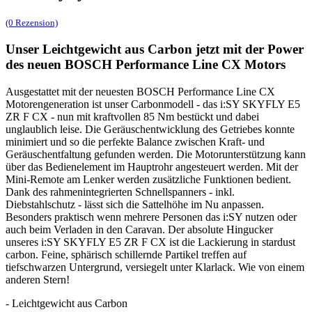
(0 Rezension)
Unser Leichtgewicht aus Carbon jetzt mit der Power
des neuen BOSCH Performance Line CX Motors
Ausgestattet mit der neuesten BOSCH Performance Line CX
Motorengeneration ist unser Carbonmodell - das i:SY SKYFLY E5
ZR F CX - nun mit kraftvollen 85 Nm bestückt und dabei
unglaublich leise. Die Geräuschentwicklung des Getriebes konnte
minimiert und so die perfekte Balance zwischen Kraft- und
Geräuschentfaltung gefunden werden. Die Motorunterstützung kann
über das Bedienelement im Hauptrohr angesteuert werden. Mit der
Mini-Remote am Lenker werden zusätzliche Funktionen bedient.
Dank des rahmenintegrierten Schnellspanners - inkl.
Diebstahlschutz - lässt sich die Sattelhöhe im Nu anpassen.
Besonders praktisch wenn mehrere Personen das i:SY nutzen oder
auch beim Verladen in den Caravan. Der absolute Hingucker
unseres i:SY SKYFLY E5 ZR F CX ist die Lackierung in stardust
carbon. Feine, sphärisch schillernde Partikel treffen auf
tiefschwarzen Untergrund, versiegelt unter Klarlack. Wie von einem
anderen Stern!
- Leichtgewicht aus Carbon