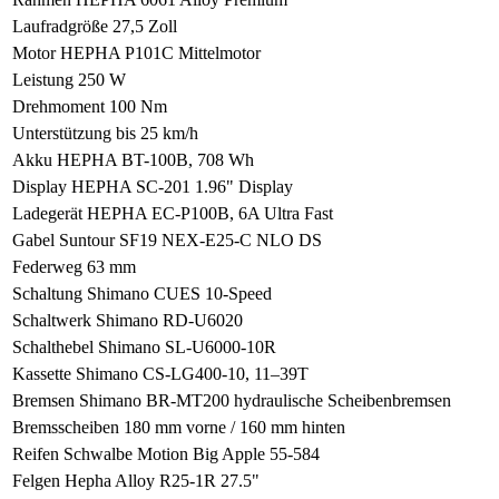
Laufradgröße
27,5 Zoll
Motor
HEPHA P101C Mittelmotor
Leistung
250 W
Drehmoment
100 Nm
Unterstützung
bis 25 km/h
Akku
HEPHA BT-100B, 708 Wh
Display
HEPHA SC-201 1.96" Display
Ladegerät
HEPHA EC-P100B, 6A Ultra Fast
Gabel
Suntour SF19 NEX-E25-C NLO DS
Federweg
63 mm
Schaltung
Shimano CUES 10-Speed
Schaltwerk
Shimano RD-U6020
Schalthebel
Shimano SL-U6000-10R
Kassette
Shimano CS-LG400-10, 11–39T
Bremsen
Shimano BR-MT200 hydraulische Scheibenbremsen
Bremsscheiben
180 mm vorne / 160 mm hinten
Reifen
Schwalbe Motion Big Apple 55-584
Felgen
Hepha Alloy R25-1R 27.5"