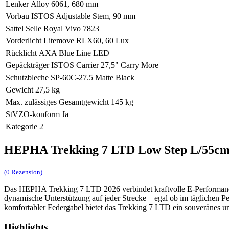
Lenker
Alloy 6061, 680 mm
Vorbau
ISTOS Adjustable Stem, 90 mm
Sattel
Selle Royal Vivo 7823
Vorderlicht
Litemove RLX60, 60 Lux
Rücklicht
AXA Blue Line LED
Gepäckträger
ISTOS Carrier 27,5" Carry More
Schutzbleche
SP-60C-27.5 Matte Black
Gewicht
27,5 kg
Max. zulässiges Gesamtgewicht
145 kg
StVZO-konform
Ja
Kategorie
2
HEPHA Trekking 7 LTD Low Step L/55c
(0 Rezension)
Das HEPHA Trekking 7 LTD 2026 verbindet kraftvolle E-Performanc
dynamische Unterstützung auf jeder Strecke – egal ob im tägliche
komfortabler Federgabel bietet das Trekking 7 LTD ein souveränes un
Highlights