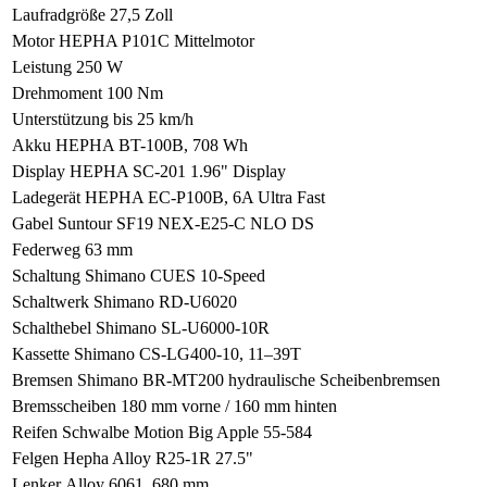
Laufradgröße
27,5 Zoll
Motor
HEPHA P101C Mittelmotor
Leistung
250 W
Drehmoment
100 Nm
Unterstützung
bis 25 km/h
Akku
HEPHA BT-100B, 708 Wh
Display
HEPHA SC-201 1.96" Display
Ladegerät
HEPHA EC-P100B, 6A Ultra Fast
Gabel
Suntour SF19 NEX-E25-C NLO DS
Federweg
63 mm
Schaltung
Shimano CUES 10-Speed
Schaltwerk
Shimano RD-U6020
Schalthebel
Shimano SL-U6000-10R
Kassette
Shimano CS-LG400-10, 11–39T
Bremsen
Shimano BR-MT200 hydraulische Scheibenbremsen
Bremsscheiben
180 mm vorne / 160 mm hinten
Reifen
Schwalbe Motion Big Apple 55-584
Felgen
Hepha Alloy R25-1R 27.5"
Lenker
Alloy 6061, 680 mm