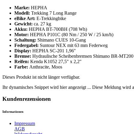
Marke:
HEPHA​
Modell:
Trekking 7 Long Range
eBike Art:
E-Trekkingbike
Gewicht:
ca. 27 kg​
Akku:
HEPHA BT-700BH (708 Wh)​
Motor:
HEPHA P101C (80 Nm / 250 W / 25 km/h)​
Schaltung:
Shimano CUES 10-Gang
Federgabel:
Suntour NEX mit 63 mm Federweg​
Display:
HEPHA SC-201 1,96''​
Bremse:
Hydraulische Scheibenbremsen Shimano BR-MT200​
Reifen:
Kenda K1052 27,5" x 2,2"
Farbe:
Anthracite, Moos
Dieses Produkt ist nicht länger verfügbar.
Ihr dynamisches Snippet wird hier angezeigt ... Diese Meldung wird a
Kundenrezensionen
Informationen
Impressum
AGB