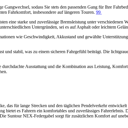
ge Gangwechsel, sodass Sie stets den passenden Gang für Ihre Fahr
ten Fahrkomfort, insbesondere auf längeren Touren. ​
99
n eine starke und zuverlässige Bremsleistung unter verschiedenen W
 unterschiedlichen Untergründen, sei es auf Asphalt oder leichtem Gelän
ationen wie Geschwindigkeit, Akkustand und gewählte Unterstützungsstu
t und stabil, was zu einem sicheren Fahrgefühl beiträgt. Die lichtgr
urchdachte Ausstattung und die Kombination aus Leistung, Komfort un
hen.
ke, das für lange Strecken und den täglichen Pendelverkehr entwicke
ung bietet es Fahrern ein komfortables und zuverlässiges Fahrerlebni
ie Suntour NEX-Federgabel sorgt für zusätzlichen Komfort auf uneb