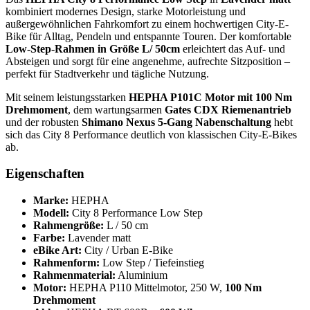
kombiniert modernes Design, starke Motorleistung und
außergewöhnlichen Fahrkomfort zu einem hochwertigen City-E-
Bike für Alltag, Pendeln und entspannte Touren. Der komfortable
Low-Step-Rahmen in Größe L/ 50cm
erleichtert das Auf- und
Absteigen und sorgt für eine angenehme, aufrechte Sitzposition –
perfekt für Stadtverkehr und tägliche Nutzung.
Mit seinem leistungsstarken
HEPHA P101C Motor mit 100 Nm
Drehmoment
, dem wartungsarmen
Gates CDX Riemenantrieb
und der robusten
Shimano Nexus 5-Gang Nabenschaltung
hebt
sich das City 8 Performance deutlich von klassischen City-E-Bikes
ab.
Eigenschaften
Marke:
HEPHA
Modell:
City 8 Performance Low Step
Rahmengröße:
L / 50 cm
Farbe:
Lavender matt
eBike Art:
City / Urban E-Bike
Rahmenform:
Low Step / Tiefeinstieg
Rahmenmaterial:
Aluminium
Motor:
HEPHA P110 Mittelmotor, 250 W,
100 Nm
Drehmoment