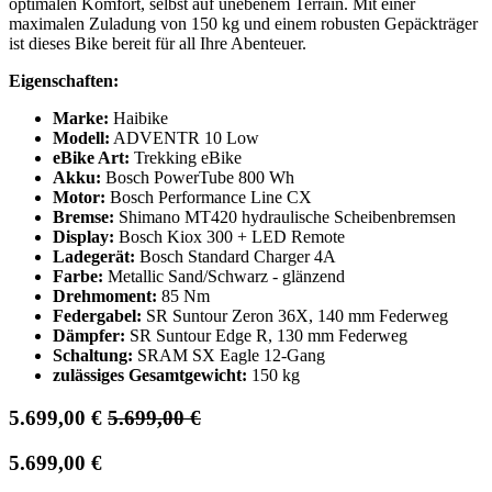
optimalen Komfort, selbst auf unebenem Terrain. Mit einer
maximalen Zuladung von 150 kg und einem robusten Gepäckträger
ist dieses Bike bereit für all Ihre Abenteuer.
Eigenschaften:
Marke:
Haibike
Modell:
ADVENTR 10 Low
eBike Art:
Trekking eBike
Akku:
Bosch PowerTube 800 Wh
Motor:
Bosch Performance Line CX
Bremse:
Shimano MT420 hydraulische Scheibenbremsen
Display:
Bosch Kiox 300 + LED Remote
Ladegerät:
Bosch Standard Charger 4A
Farbe:
Metallic Sand/Schwarz - glänzend
Drehmoment:
85 Nm
Federgabel:
SR Suntour Zeron 36X, 140 mm Federweg
Dämpfer:
SR Suntour Edge R, 130 mm Federweg
Schaltung:
SRAM SX Eagle 12-Gang
zulässiges Gesamtgewicht:
150 kg
5.699,00
€
5.699,00
€
5.699,00
€