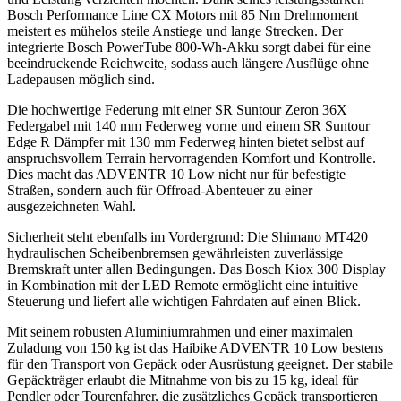
Bosch Performance Line CX Motors mit 85 Nm Drehmoment
meistert es mühelos steile Anstiege und lange Strecken. Der
integrierte Bosch PowerTube 800-Wh-Akku sorgt dabei für eine
beeindruckende Reichweite, sodass auch längere Ausflüge ohne
Ladepausen möglich sind.
Die hochwertige Federung mit einer SR Suntour Zeron 36X
Federgabel mit 140 mm Federweg vorne und einem SR Suntour
Edge R Dämpfer mit 130 mm Federweg hinten bietet selbst auf
anspruchsvollem Terrain hervorragenden Komfort und Kontrolle.
Dies macht das ADVENTR 10 Low nicht nur für befestigte
Straßen, sondern auch für Offroad-Abenteuer zu einer
ausgezeichneten Wahl.
Sicherheit steht ebenfalls im Vordergrund: Die Shimano MT420
hydraulischen Scheibenbremsen gewährleisten zuverlässige
Bremskraft unter allen Bedingungen. Das Bosch Kiox 300 Display
in Kombination mit der LED Remote ermöglicht eine intuitive
Steuerung und liefert alle wichtigen Fahrdaten auf einen Blick.
Mit seinem robusten Aluminiumrahmen und einer maximalen
Zuladung von 150 kg ist das Haibike ADVENTR 10 Low bestens
für den Transport von Gepäck oder Ausrüstung geeignet. Der stabile
Gepäckträger erlaubt die Mitnahme von bis zu 15 kg, ideal für
Pendler oder Tourenfahrer, die zusätzliches Gepäck transportieren