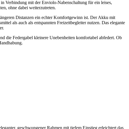
in Verbindung mit der Enviolo-Nabenschaltung für ein leises,
ten, ohne dabei weiterzutreten.
ängeren Distanzen ein echter Komfortgewinn ist. Der Akku mit
el als auch als entspannten Freizeitbegleiter nutzen. Das elegante
er.
d die Federgabel kleinere Unebenheiten komfortabel abfedert. Ob
e Handhabung.
eleganter, geschwungener Rahmen mit tiefem Einstieg erleichtert das