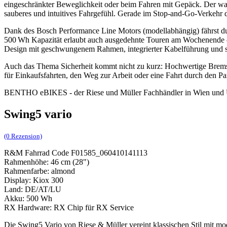
eingeschränkter Beweglichkeit oder beim Fahren mit Gepäck. Der wart
sauberes und intuitives Fahrgefühl. Gerade im Stop-and-Go-Verkehr der
Dank des Bosch Performance Line Motors (modellabhängig) fährst du
500 Wh Kapazität erlaubt auch ausgedehnte Touren am Wochenende – d
Design mit geschwungenem Rahmen, integrierter Kabelführung und s
Auch das Thema Sicherheit kommt nicht zu kurz: Hochwertige Bremsa
für Einkaufsfahrten, den Weg zur Arbeit oder eine Fahrt durch den Pa
BENTHO eBIKES - der Riese und Müller Fachhändler in Wien un
Swing5 vario
(0 Rezension)
R&M Fahrrad Code F01585_060410141113
Rahmenhöhe: 46 cm (28")
Rahmenfarbe: almond
Display: Kiox 300
Land: DE/AT/LU
Akku: 500 Wh
RX Hardware: RX Chip für RX Service
Die Swing5 Vario von Riese & Müller vereint klassischen Stil mit mod