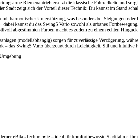
ungsarme Riemenantrieb ersetzt die klassische Fahrradkette und sorgt 
 Stadt zeigt sich der Vorteil dieser Technik: Du kannst im Stand schal
 mit harmonischer Unterstützung, was besonders bei Steigungen oder l
abei kannst du das Swing5 Vario sowohl als urbanes Fortbewegungsmitt
tilvoll abgestimmten Farben macht es zudem zu einem echten Hinguck
nlagen (modellabhängig) sorgen für zuverlässige Verzögerung, währen
rk – das Swing5 Vario überzeugt durch Leichtigkeit, Stil und intuitiv
d Umgebung
erner eBike-Technologie – ideal für komfortbewusste Stadtfahrer. Ihr 