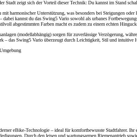
 Stadt zeigt sich der Vorteil dieser Technik: Du kannst im Stand schal
 mit harmonischer Unterstützung, was besonders bei Steigungen oder l
abei kannst du das Swing5 Vario sowohl als urbanes Fortbewegungsmitt
tilvoll abgestimmten Farben macht es zudem zu einem echten Hinguck
nlagen (modellabhängig) sorgen für zuverlässige Verzögerung, währen
rk – das Swing5 Vario überzeugt durch Leichtigkeit, Stil und intuitiv
d Umgebung
erner eBike-Technologie – ideal für komfortbewusste Stadtfahrer. Ihr 
Erledigungen. Durch den leisen und wartungsarmen Riemenantrieb sowie