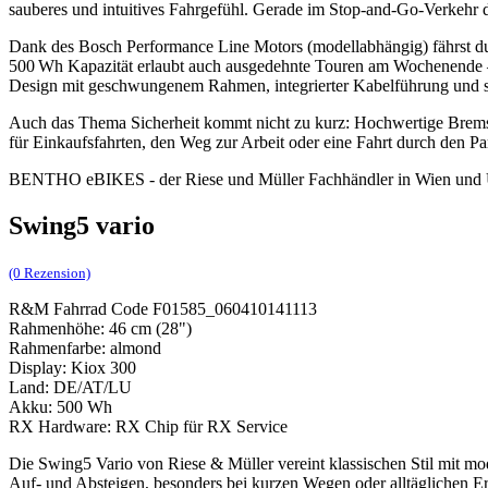
sauberes und intuitives Fahrgefühl. Gerade im Stop-and-Go-Verkehr der
Dank des Bosch Performance Line Motors (modellabhängig) fährst du
500 Wh Kapazität erlaubt auch ausgedehnte Touren am Wochenende – d
Design mit geschwungenem Rahmen, integrierter Kabelführung und s
Auch das Thema Sicherheit kommt nicht zu kurz: Hochwertige Bremsa
für Einkaufsfahrten, den Weg zur Arbeit oder eine Fahrt durch den Pa
BENTHO eBIKES - der Riese und Müller Fachhändler in Wien un
Swing5 vario
(0 Rezension)
R&M Fahrrad Code F01585_060410141113
Rahmenhöhe: 46 cm (28")
Rahmenfarbe: almond
Display: Kiox 300
Land: DE/AT/LU
Akku: 500 Wh
RX Hardware: RX Chip für RX Service
Die Swing5 Vario von Riese & Müller vereint klassischen Stil mit mod
Auf- und Absteigen, besonders bei kurzen Wegen oder alltäglichen 