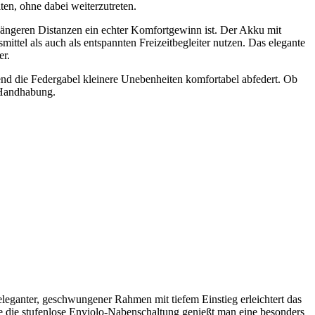
ten, ohne dabei weiterzutreten.
ängeren Distanzen ein echter Komfortgewinn ist. Der Akku mit
el als auch als entspannten Freizeitbegleiter nutzen. Das elegante
er.
d die Federgabel kleinere Unebenheiten komfortabel abfedert. Ob
e Handhabung.
eleganter, geschwungener Rahmen mit tiefem Einstieg erleichtert das
 die stufenlose Enviolo-Nabenschaltung genießt man eine besonders