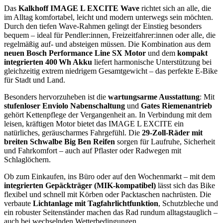
Das
Kalkhoff IMAGE L EXCITE Wave
richtet sich an alle, die
im Alltag komfortabel, leicht und modern unterwegs sein möchten.
Durch den tiefen Wave-Rahmen gelingt der Einstieg besonders
bequem – ideal für Pendler:innen, Freizeitfahrer:innen oder alle, die
regelmäßig auf- und absteigen müssen. Die Kombination aus dem
neuen Bosch Performance Line SX Motor
und dem
kompakt
integrierten 400 Wh Akku
liefert harmonische Unterstützung bei
gleichzeitig extrem niedrigem Gesamtgewicht – das perfekte E‑Bike
für Stadt und Land.
Besonders hervorzuheben ist die
wartungsarme Ausstattung
: Mit
stufenloser Enviolo Nabenschaltung
und
Gates Riemenantrieb
gehört Kettenpflege der Vergangenheit an. In Verbindung mit dem
leisen, kräftigen Motor bietet das IMAGE L EXCITE ein
natürliches, geräuscharmes Fahrgefühl. Die
29-Zoll-Räder mit
breiten Schwalbe Big Ben Reifen
sorgen für Laufruhe, Sicherheit
und Fahrkomfort – auch auf Pflaster oder Radwegen mit
Schlaglöchern.
Ob zum Einkaufen, ins Büro oder auf den Wochenmarkt – mit dem
integrierten Gepäckträger (MIK-kompatibel)
lässt sich das Bike
flexibel und schnell mit Körben oder Packtaschen nachrüsten. Die
verbaute
Lichtanlage mit Tagfahrlichtfunktion
, Schutzbleche und
ein robuster Seitenständer machen das Rad rundum alltagstauglich –
auch bei wechselnden Wetterbedingungen.