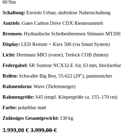
60 Nm
Schaltung:
Enviolo Urban, stufenlose Nabenschaltung
Antrieb:
Gates Carbon Drive CDX Riemenantrieb
Bremsen:
Hydraulische Scheibenbremsen Shimano MT200
Display:
LED Remote + Kiox 500 (via Smart System)
Licht:
Herrmans MR5 (vorne), Trelock COB (hinten)
Federgabel:
SR Suntour NCX32-E Air, 63 mm, blockierbar
Reifen:
Schwalbe Big Ben, 55-622 (29″), pannensicher
Rahmenform:
Wave (Tiefeinsteiger)
Rahmengröße:
S45 (empf. Körpergröße ca. 155–170 cm)
Farbe:
polarblue matt
Zulässiges Gesamtgewicht:
130 kg
3.999,00
€
3.999,00
€