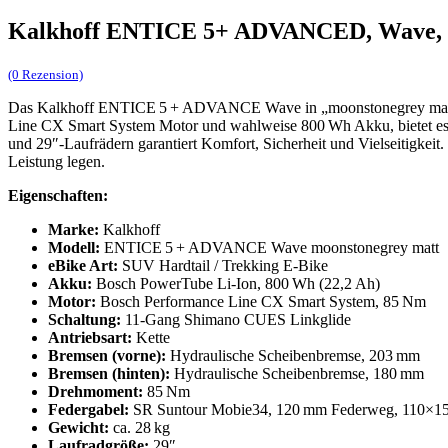
Kalkhoff ENTICE 5+ ADVANCED, Wave, G
(0 Rezension)
Das Kalkhoff ENTICE 5 + ADVANCE Wave in „moonstonegrey matt“ is
Line CX Smart System Motor und wahlweise 800 Wh Akku, bietet es z
und 29″-Laufrädern garantiert Komfort, Sicherheit und Vielseitigkei
Leistung legen.
Eigenschaften:
Marke:
Kalkhoff
Modell:
ENTICE 5 + ADVANCE Wave moonstonegrey matt
eBike Art:
SUV Hardtail / Trekking E‑Bike
Akku:
Bosch PowerTube Li‑Ion, 800 Wh (22,2 Ah)
Motor:
Bosch Performance Line CX Smart System, 85 Nm
Schaltung:
11‑Gang Shimano CUES Linkglide
Antriebsart:
Kette
Bremsen (vorne):
Hydraulische Scheibenbremse, 203 mm
Bremsen (hinten):
Hydraulische Scheibenbremse, 180 mm
Drehmoment:
85 Nm
Federgabel:
SR Suntour Mobie34, 120 mm Federweg, 110×1
Gewicht:
ca. 28 kg
Laufradgröße:
29″