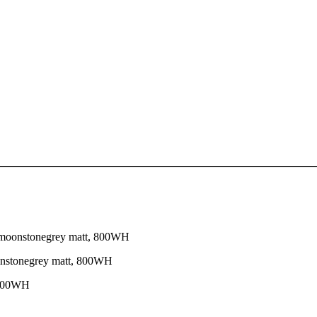
oonstonegrey matt, 800WH
 800WH