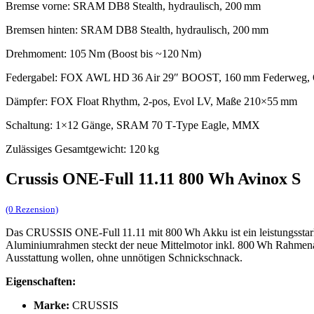
Bremse vorne: SRAM DB8 Stealth, hydraulisch, 200 mm
Bremsen hinten: SRAM DB8 Stealth, hydraulisch, 200 mm
Drehmoment: 105 Nm (Boost bis ~120 Nm)
Federgabel: FOX AWL HD 36 Air 29″ BOOST, 160 mm Federweg, 
Dämpfer: FOX Float Rhythm, 2‑pos, Evol LV, Maße 210×55 mm
Schaltung: 1×12 Gänge, SRAM 70 T‑Type Eagle, MMX
Zulässiges Gesamtgewicht: 120 kg
Crussis ONE-Full 11.11 800 Wh Avinox S
(0 Rezension)
Das CRUSSIS ONE‑Full 11.11 mit 800 Wh Akku ist ein leistungsstark
Aluminiumrahmen steckt der neue Mittelmotor inkl. 800 Wh Rahmenakk
Ausstattung wollen, ohne unnötigen Schnickschnack.
Eigenschaften:
Marke:
CRUSSIS