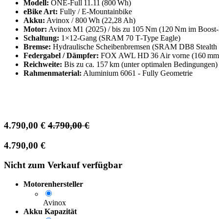
Modell:
ONE‑Full 11.11 (800 Wh)
eBike Art:
Fully / E‑Mountainbike
Akku:
Avinox / 800 Wh (22,28 Ah)
Motor:
Avinox M1 (2025) / bis zu 105 Nm (120 Nm im Boost
Schaltung:
1×12‑Gang (SRAM 70 T‑Type Eagle)
Bremse:
Hydraulische Scheibenbremsen (SRAM DB8 Stealth 
Federgabel / Dämpfer:
FOX AWL HD 36 Air vorne (160 mm 
Reichweite:
Bis zu ca. 157 km (unter optimalen Bedingungen)
Rahmenmaterial:
Aluminium 6061 ‑ Fully Geometrie
4.790,00
€
4.790,00
€
4.790,00
€
Nicht zum Verkauf verfügbar
Motorenhersteller
Avinox
Akku Kapazität