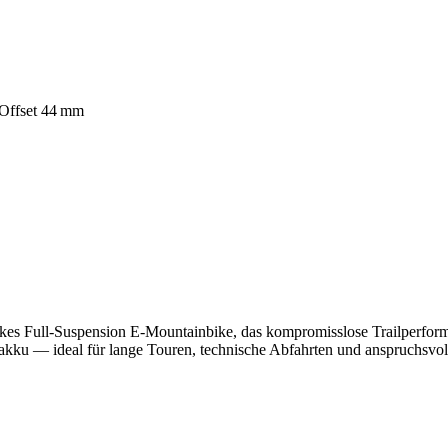
Offset 44 mm
es Full‑Suspension E‑Mountainbike, das kompromisslose Trailperform
u — ideal für lange Touren, technische Abfahrten und anspruchsvolle