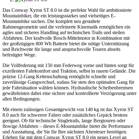
Das Conway Xyron ST 8.0 ist die perfekte Wahl für ambitionierte
Mountainbiker, die ein leistungsstarkes und vielseitiges E-
Mountainbike suchen. Die komplett neu gestaltete
Rahmengeometrie und die verfeinerte Kinematik ermöglichen ein
agiles und sicheres Handling auf technischen Trails und steilen
Abfahrten. Der kraftvolle Bosch-Mittelmotor in Kombination mit
der großzügigen 800 Wh Batterie bietet die nötige Unterstützung
und Reichweite für lange und anspruchsvolle Touren abseits
befestigter Wege.
Die Vollfederung mit 150 mm Federweg vorne und hinten sorgt für
exzellenten Fahrkomfort und Traktion, selbst in rauem Gelände. Die
präzise 12-Gang Kettenschaltung ermöglicht schnelle und
zuverlässige Gangwechsel, sodass Sie stets den optimalen Gang für
jede Fahrsituation wählen können. Hydraulische Scheibenbremsen
gewährleisten dabei eine sichere und kontrollierte Verzögerung unter
allen Bedingungen.
Mit einem zulässigen Gesamtgewicht von 140 kg ist das Xyron ST
8.0 auch für schwerere Fahrer oder zusätzliches Gepäck bestens
geeignet. Ob für technische Singletrails, lange Bergtouren oder
flowige Abfahrten – dieses E-Mountainbike bietet die Performance
und Ausstattung, die Sie für Ihre nächsten Abenteuer benötigen.
Erleben Sie mit dem Conway Xyron ST 8.0 ein neues Level an