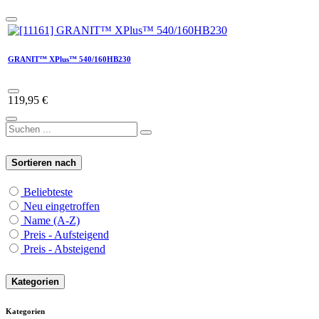
GRANIT™ XPlus™ 540/160HB230
119,95
€
Sortieren nach
Beliebteste
Neu eingetroffen
Name (A-Z)
Preis - Aufsteigend
Preis - Absteigend
Kategorien
Kategorien