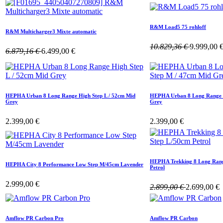
R&M Load5 75 rohloff
R&M Multicharger3 Mixte automatic
10.829,36
€
9.999,00
6.879,16
€
6.499,00
€
HEPHA Urban 8 Long Range High Step L / 52cm Mid
HEPHA Urban 8 Long Range H
Grey
Grey
2.399,00
€
2.399,00
€
HEPHA Trekking 8 Long Rang
HEPHA City 8 Performance Low Step M/45cm Lavender
Petrol
2.999,00
€
2.899,00
€
2.699,00
€
Amflow PR Carbon Pro
Amflow PR Carbon