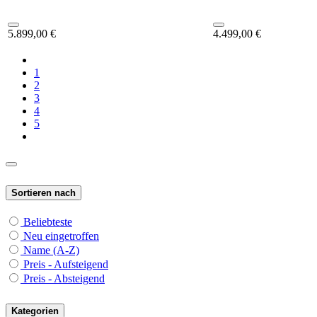
5.899,00
€
4.499,00
€
1
2
3
4
5
Sortieren nach
Beliebteste
Neu eingetroffen
Name (A-Z)
Preis - Aufsteigend
Preis - Absteigend
Kategorien