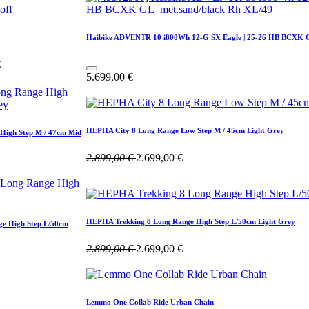
Haibike ADVENTR 10 i800Wh 12-G SX Eagle | 25-26 HB BCXK G
€
5.699,00
€
HEPHA City 8 Long Range Low Step M / 45cm Light Grey
igh Step M / 47cm Mid
2.899,00
€
2.699,00
€
HEPHA Trekking 8 Long Range High Step L/50cm Light Grey
e High Step L/50cm
2.899,00
€
2.699,00
€
Lemmo One Collab Ride Urban Chain