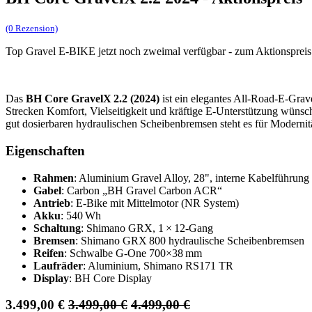
(0 Rezension)
Top Gravel E-BIKE jetzt noch zweimal verfügbar - zum Aktionspreis
Das
BH Core GravelX 2.2 (2024)
ist ein elegantes All‑Road‑E‑Grav
Strecken Komfort, Vielseitigkeit und kräftige E‑Unterstützung wünsc
gut dosierbaren hydraulischen Scheibenbremsen steht es für Modernit
Eigenschaften
Rahmen
: Aluminium Gravel Alloy, 28", interne Kabelführung
Gabel
: Carbon „BH Gravel Carbon ACR“
Antrieb
: E‑Bike mit Mittelmotor (NR System)
Akku
: 540 Wh
Schaltung
: Shimano GRX, 1 × 12‑Gang
Bremsen
: Shimano GRX 800 hydraulische Scheibenbremsen
Reifen
: Schwalbe G‑One 700×38 mm
Laufräder
: Aluminium, Shimano RS171 TR
Display
: BH Core Display
3.499,00
€
3.499,00
€
4.499,00
€