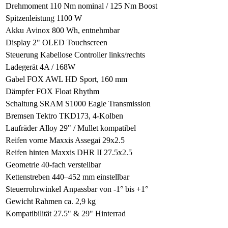
Drehmoment
110 Nm nominal / 125 Nm Boost
Spitzenleistung
1100 W
Akku
Avinox 800 Wh, entnehmbar
Display
2" OLED Touchscreen
Steuerung
Kabellose Controller links/rechts
Ladegerät
4A / 168W
Gabel
FOX AWL HD Sport, 160 mm
Dämpfer
FOX Float Rhythm
Schaltung
SRAM S1000 Eagle Transmission
Bremsen
Tektro TKD173, 4-Kolben
Laufräder
Alloy 29" / Mullet kompatibel
Reifen vorne
Maxxis Assegai 29x2.5
Reifen hinten
Maxxis DHR II 27.5x2.5
Geometrie
40-fach verstellbar
Kettenstreben
440–452 mm einstellbar
Steuerrohrwinkel
Anpassbar von -1° bis +1°
Gewicht Rahmen
ca. 2,9 kg
Kompatibilität
27.5" & 29" Hinterrad